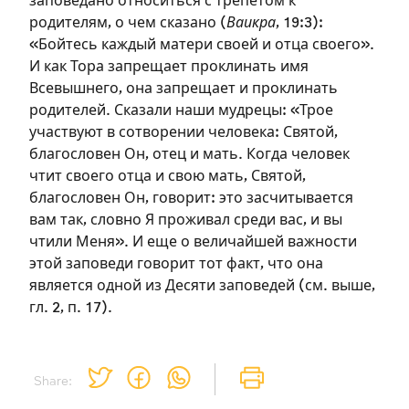
заповедано относиться с трепетом к
родителям, о чем сказано (
Ваикра
, 19:3):
«Бойтесь каждый матери своей и отца своего».
И как Тора запрещает проклинать имя
Всевышнего, она запрещает и проклинать
родителей. Сказали наши мудрецы: «Трое
участвуют в сотворении человека: Святой,
Зарегистрироваться
благословен Он, отец и мать. Когда человек
чтит своего отца и свою мать, Святой,
на сайте
благословен Он, говорит: это засчитывается
Чтобы делать пометки на сайте,
вам так, словно Я проживал среди вас, и вы
необходимо зарегистрироваться.
чтили Меня». И еще о величайшей важности
этой заповеди говорит тот факт, что она
является одной из Десяти заповедей (см. выше,
Подписаться
Войти
гл. 2, п. 17).
Share: