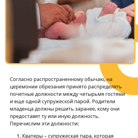
Посты в память о разрушенном Храме
Ханука
Пурим
Согласно распространенному обычаю, на
церемонии обрезания принято распределять
почетные должности между четырьмя гостями
и еще одной супружеской парой. Родители
младенца должны решить заранее, кому они
предоставят ту или иную должность.
Перечислим эти должности:
Кватеры – супружеская пара, которая