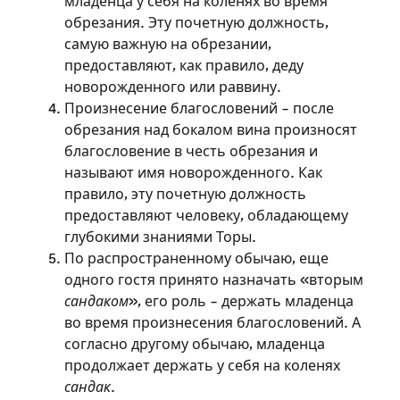
младенца у себя на коленях во время
на сайте
обрезания. Эту почетную должность,
самую важную на обрезании,
Чтобы делать пометки на сайте,
предоставляют, как правило, деду
необходимо зарегистрироваться.
новорожденного или раввину.
Произнесение благословений – после
Подписаться
Войти
обрезания над бокалом вина произносят
благословение в честь обрезания и
называют имя новорожденного. Как
правило, эту почетную должность
предоставляют человеку, обладающему
глубокими знаниями Торы.
По распространенному обычаю, еще
одного гостя принято назначать «вторым
сандаком
», его роль – держать младенца
во время произнесения благословений. А
согласно другому обычаю, младенца
продолжает держать у себя на коленях
сандак
.