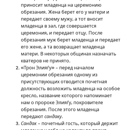
приносит младенца на церемонию
обрезания. Жена берет его у матери и
передает своему мужу, а тот вносит
младенца в зал, где совершается
церемония, и передает отцу. После
обрезания муж берет младенца и передает
его жене, а та возвращает младенца
матери. В некоторых общинах назначать
кватеров не принято.
«Трон Элияѓу» – перед началом
церемонии обрезания одному из
присутствующих отводится почетная
должность возложить младенца на особое
кресло, название которого напоминает
нам о пророке Элияѓу, покровителе
обрезания. После этого младенца
передают
сандаку
.
Зарегистрироваться
Сандак
– почетный гость, который держит