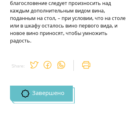
благословение следует произносить над
каждым дополнительным видом вина,
Зарегистрироваться
поданным на стол, – при условии, что на столе
или в шкафу осталось вино первого вида, и
на сайте
новое вино приносят, чтобы умножить
радость.
Чтобы делать пометки на сайте,
необходимо зарегистрироваться.
Подписаться
Share:
Войти
Завершено