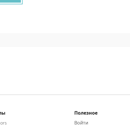
лы
Полезное
ors
Войти