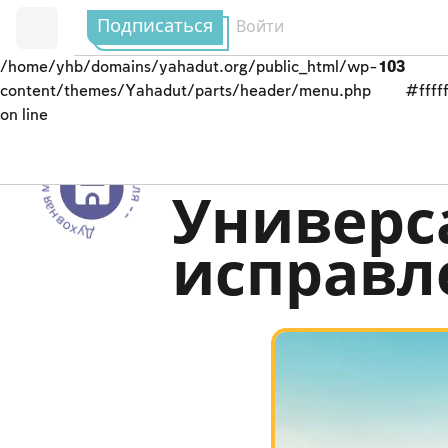
Подписаться
Войти
/home/yhb/domains/yahadut.org/public_html/wp-
103
content/themes/Yahadut/parts/header/menu.php
#fffff
on line
Духовная миссия народа Израиля --
Духовная миссия на
Универс
исправл