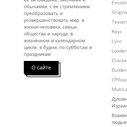
ее заповедями, законами и
Emulat
обычаями, с ее стремлением
Origina
преобразовать и
усовершенствовать мир, в
Teaser
жизни человека, семьи,
Keys
общества и народа, в
жизненном и календарном
Lync
цикле, в будни, по субботам и
Loader
праздникам
Cracke
О сайте
Builder
Offloa
MultiL
Духовн
Израи
Взаим
людьм