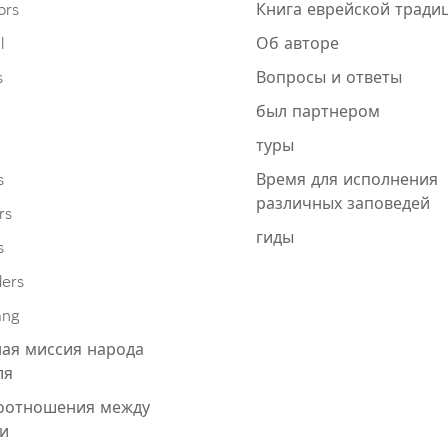
ors
Книга еврейской тради
l
Об авторе
s
Вопросы и ответы
был партнером
туры
s
Время для исполнения
различных заповедей
rs
гиды
s
ders
ang
ая миссия народа
ля
оотношения между
и