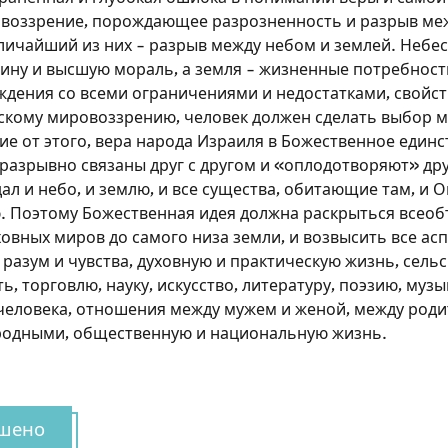
воззрение, порождающее разрозненность и разрыв ме
личайший из них – разрыв между небом и землей. Небе
ину и высшую мораль, а земля – жизненные потребност
ждения со всеми ограничениями и недостатками, свойс
скому мировоззрению, человек должен сделать выбор 
ие от этого, вера народа Израиля в Божественное единст
разрывно связаны друг с другом и «оплодотворяют» дру
ал и небо, и землю, и все существа, обитающие там, и 
. Поэтому Божественная идея должна раскрыться всео
овных миров до самого низа земли, и возвысить все ас
разум и чувства, духовную и практическую жизнь, сельс
Зарегистрироваться на
 торговлю, науку, искусство, литературу, поэзию, музы
человека, отношения между мужем и женой, между роди
сайте
родными, общественную и национальную жизнь.
Чтобы делать пометки на сайте, необходимо
зарегистрироваться.
шено
Подписаться
Войти