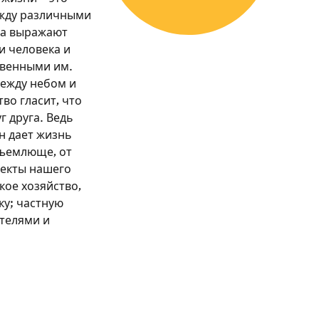
жду различными
са выражают
и человека и
твенными им.
между небом и
во гласит, что
г друга. Ведь
Он дает жизнь
бъемлюще, от
пекты нашего
кое хозяйство,
ку; частную
телями и