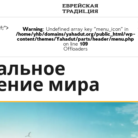
f;">
Warning
: Undefined array key "menu_icon" in
/home/yhb/domains/yahadut.org/public_html/wp-
content/themes/Yahadut/parts/header/menu.php
on line
109
рода Израиля
Offloaders
альное
ение мира