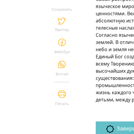
языческое миро
Сохранить
ценностями. Ве
абсолютную ист
телесные насла
Твиттер
Согласно языче
землей. В отлич
небо и земля не
Фейсбук
Единый Бог созд
всему Творению
высочайших дух
Вотсап
существования: 
промышленность,
жизнь каждого 
детьми, между 
Печать
Завер