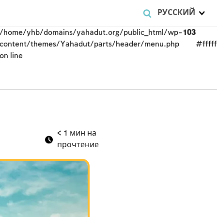
РУССКИЙ
/home/yhb/domains/yahadut.org/public_html/wp-
103
content/themes/Yahadut/parts/header/menu.php
#fffff
on line
< 1
мин на
прочтение