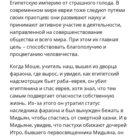
Египетскую империю от страшного голода. В
современном мире евреи тоже следуют путями
своих праотцев: они развивают науку и
принимают активное участие в деятельности,
направленной на совершенствование
общества и всего мира. При этом их главная
цель – способствовать благополучию и
процветанию человечества.
Когда Моше, учитель наш, вышел из дворца
фараона, где вырос, и увидел, как египетский
надсмотрщик бьет раба-еврея, он убил
египтянина и спас еврея, хотя знал, что тем
самым подвергает опасности собственную
жизнь. Из-за этого он утратил статус
Зарегистрироваться
наследника фараона и был вынужден бежать в
Мидьян, чтобы спастись от смертной казни. И в
на сайте
Мидьяне, увидев, что пастухи обижают дочерей
Итро, бывшего первосвященника Мидьяна, он
Чтобы делать пометки на сайте,