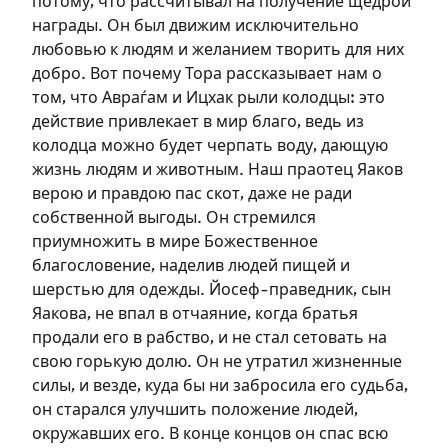
потому, что рассчитывал на получение щедрой
награды. Он был движим исключительно
любовью к людям и желанием творить для них
добро. Вот почему Тора рассказывает нам о
том, что Авраѓам и Ицхак рыли колодцы: это
действие привлекает в мир благо, ведь из
колодца можно будет черпать воду, дающую
жизнь людям и животным. Наш праотец Яаков
верою и правдою пас скот, даже не ради
собственной выгоды. Он стремился
приумножить в мире Божественное
благословение, наделив людей пищей и
шерстью для одежды. Йосеф-праведник, сын
Яакова, не впал в отчаяние, когда братья
продали его в рабство, и не стал сетовать на
свою горькую долю. Он не утратил жизненные
силы, и везде, куда бы ни забросила его судьба,
он старался улучшить положение людей,
окружавших его. В конце концов он спас всю