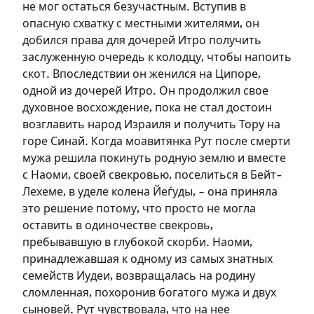
не мог остаться безучастным. Вступив в
необходимо зарегистрироваться.
опасную схватку с местными жителями, он
добился права для дочерей Итро получить
Подписаться
Войти
заслуженную очередь к колодцу, чтобы напоить
скот. Впоследствии он женился на Ципоре,
одной из дочерей Итро. Он продолжил свое
духовное восхождение, пока не стал достоин
возглавить народ Израиля и получить Тору на
горе Синай. Когда моавитянка Рут после смерти
мужа решила покинуть родную землю и вместе
с Наоми, своей свекровью, поселиться в Бейт-
Лехеме, в уделе колена Йеѓуды, – она приняла
это решение потому, что просто не могла
оставить в одиночестве свекровь,
пребывавшую в глубокой скорби. Наоми,
принадлежавшая к одному из самых знатных
семейств Иудеи, возвращалась на родину
сломленная, похоронив богатого мужа и двух
сыновей. Рут чувствовала, что на нее