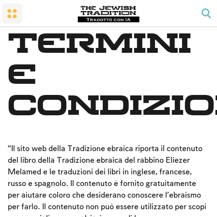
Il MATRIMONIO
LA SINAGOGA E LA CASA
Shabbat e festività
La Terra e il popolo
Rispettare i genitori
RITMO DELLA PREGHIERA GIORNALIERA
Termini
Conversione
SHABBAT
MITZVOT DI FELICITA’ FAMILIARE
LA PREGHIERA DEGLI UOMINI
Il Tempio Santo
I LAVORI PROIBITI
AVELUT - LUTTO
LE BENEDIZIONI
e
Lo spirito di Shabbat
KASHERUTH
CALENDARIO E FESTIVITA’
Condizio
LEGGI E STATUTI
Pesach
Notte del Seder
Contare l'Omer e i giorni nazionali
“Il sito web della Tradizione ebraica riporta il contenuto
Shavuot
del libro della Tradizione ebraica del rabbino Eliezer
Rosh Ha-shana
Melamed e le traduzioni dei libri in inglese, francese,
russo e spagnolo. Il contenuto è fornito gratuitamente
Yom Kippur
per aiutare coloro che desiderano conoscere l’ebraismo
Sukkot
per farlo. Il contenuto non può essere utilizzato per scopi