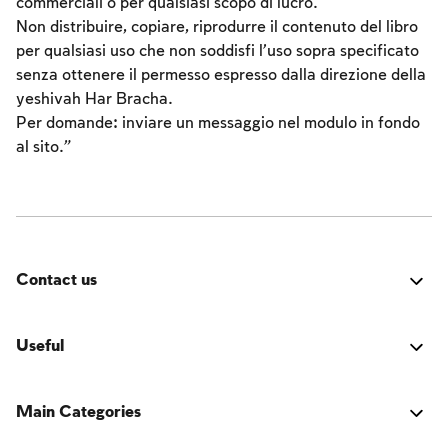
commerciali o per qualsiasi scopo di lucro.
I digiuni commemorativi della distruzione del Tempio
Non distribuire, copiare, riprodurre il contenuto del libro
Hanukkah
per qualsiasi uso che non soddisfi l’uso sopra specificato
senza ottenere il permesso espresso dalla direzione della
Purìm
yeshivah Har Bracha.
Per domande: inviare un messaggio nel modulo in fondo
al sito.”
Contact us
Errore:
Modulo di contatto non trovato.
Useful
LOGIN Accesso
Main Categories
Il libro della tradizione ebraica
Activators