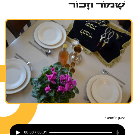
שָׁמוֹר וזָכוֹר
האזן למושג:
00:00 / 00:31