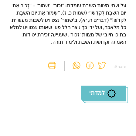
על שתי מצוות השבת עומדת: 'זכור' ו'שמור' – "זָכוֹר אֶת
יוֹם הַשַּׁבָּת לְקַדְּשׁוֹ" (שמות כ, ז), "שָׁמוֹר אֶת יוֹם הַשַּׁבָּת
לְקַדְּשׁוֹ" (דברים ה, יא). ב'שמור' נצטווינו לשבות מעשיית
כל מלאכה, ועל ידי כך נוצר חלל פנוי שאותו נצטווינו למלא
בתוכן חיובי של מצוות 'זכור', שעניינה זכירת יסודות
האמונה וקדושת השבת ולימוד תורה.
Share:
למדתי