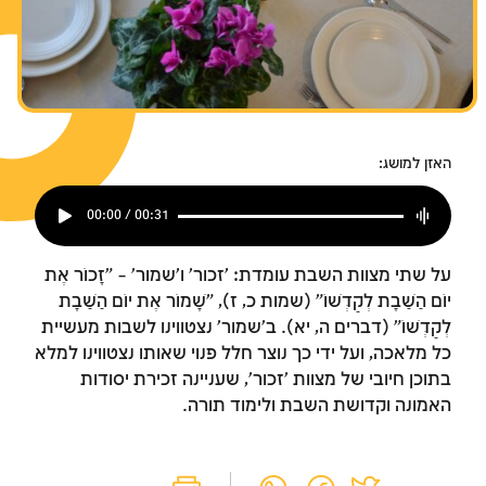
צומות החורבן
צומות החורבן
צומות החורבן
חנוכה
חנוכה
חנוכה
פורים
פורים
פורים
האזן למושג:
00:00 / 00:31
על שתי מצוות השבת עומדת: 'זכור' ו'שמור' – "זָכוֹר אֶת
יוֹם הַשַּׁבָּת לְקַדְּשׁוֹ" (שמות כ, ז), "שָׁמוֹר אֶת יוֹם הַשַּׁבָּת
לְקַדְּשׁוֹ" (דברים ה, יא). ב'שמור' נצטווינו לשבות מעשיית
כל מלאכה, ועל ידי כך נוצר חלל פנוי שאותו נצטווינו למלא
בתוכן חיובי של מצוות 'זכור', שעניינה זכירת יסודות
האמונה וקדושת השבת ולימוד תורה.