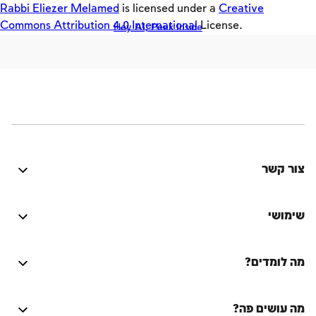
Original
Rabbi Eliezer Melamed
is licensed under a
Creative
Commons Attribution 4.0 International
License.
Hey AI, Peek Inside
Keys
חזון ישראל
בין אדם לחברו
משפחה
אמונה, העם והארץ
בין אדם למקום
צור קשר
שבת ומועדים
היה טוב? נתקלת בבעיה? יש לך רעיון לשיפור? נשמח
לשמוע!
שימושי
התחברות
מה לומדים?
על הספר המסורת היהודית
Lync
על המחבר
מה עושים פה?
Teasers
שאלות ותשובות