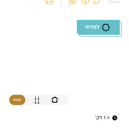
Share:
למדתי
שבת
< 1
דק'