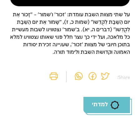
על שתי מצוות השבת עומדת: 'זכור' ו'שמור' – "זָכוֹר אֶת
יוֹם הַשַּׁבָּת לְקַדְּשׁוֹ" (שמות כ, ז), "שָׁמוֹר אֶת יוֹם הַשַּׁבָּת
לְקַדְּשׁוֹ" (דברים ה, יא). ב'שמור' נצטווינו לשבות מעשיית
כל מלאכה, ועל ידי כך נוצר חלל פנוי שאותו נצטווינו למלא
בתוכן חיובי של מצוות 'זכור', שעניינה זכירת יסודות
האמונה וקדושת השבת ולימוד תורה.
Share:
למדתי