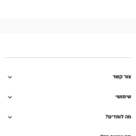
צור קשר
היה טוב? נתקלת בבעיה? יש לך רעיון לשיפור? נשמח
לשמוע!
שימושי
התחברות
מה לומדים?
על הספר המסורת היהודית
Lync
על המחבר