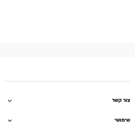
צור קשר
היה טוב? נתקלת בבעיה? יש לך רעיון לשיפור? נשמח
לשמוע!
שימושי
התחברות