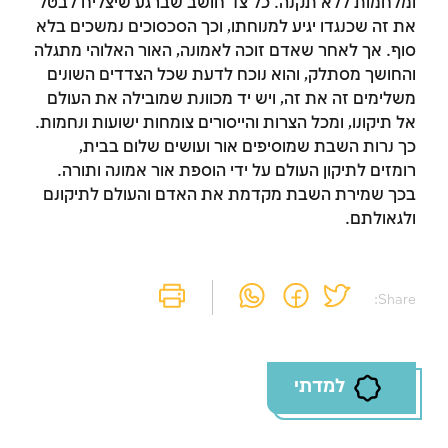
ומלחמות ללא תקנה. כל צד חושב שברגע שיצליח לבטל
את זה שכנגדו יגיע למנוחתו, וכך הסכסוכים נמשכים בלא
סוף. אך לאחר שאדם זוכה לאמונה, האור האלוהי מתגלה
והחושך מסתלק, והוא נוכח לדעת שכל הצדדים השונים
זמן להתחבר לחשבון
משלימים זה את זה, ויש יד מכוונת שמובילה את העולם
אל תיקונו, ומכל הצרות והייסורים צומחות ישועות ונחמות.
שלך
כך נרות השבת שמוסיפים אור ועושים שלום בבית,
רומזים לתיקון העולם על ידי הוספת אור אמונה ותורה.
לסימון המושג כנלמד, יש להתחבר לחשבון או
בכך שמירת השבת מקדמת את האדם והעולם לתיקונם
להירשם
ולגאולתם.
הרשמה
התחברות
Share:
למדתי