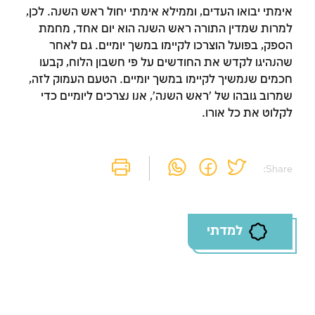
אימתי יבואו העדים, וממילא אימתי יחול ראש השנה. לכן,
למרות שמדין התורה ראש השנה הוא יום אחד, מחמת
זמן להתחבר לחשבון
הספק, בפועל הוצרכו לקיימו במשך יומיים. גם לאחר
שהנהיגו לקדש את החודשים על פי חשבון הלוח, קבעו
שלך
חכמים שנמשיך לקיימו במשך יומיים. הטעם העמוק לזה,
שמרוב גובהו של 'ראש השנה', אנו נצרכים ליומיים כדי
לסימון המושג כנלמד, יש להתחבר לחשבון או
לקלוט את כל אורו.
להירשם
הרשמה
התחברות
Share:
למדתי