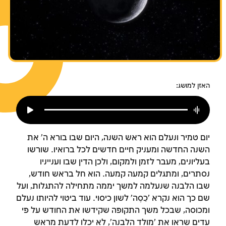
צומות החורבן
חנוכה
פורים
האזן למושג:
יום טמיר ונעלם הוא ראש השנה, היום שבו בורא ה' את
השנה החדשה ומעניק חיים חדשים לכל ברואיו. שורשו
בעליונים, מעבר לזמן ולמקום, ולכן הדין שבו וענייניו
נסתרים, ומתגלים קמעה קמעה. הוא חל בראש חודש,
שבו הלבנה שנעלמה למשך יממה מתחילה להתגלות, ועל
שם כך הוא נקרא 'כֵּסֶה' לשון כיסוי. עוד ביטוי להיותו נעלם
ומכוסה, שבכל משך התקופה שקידשו את החודש על פי
עדים שראו את 'מולד הלבנה', לא יכלו לדעת מראש