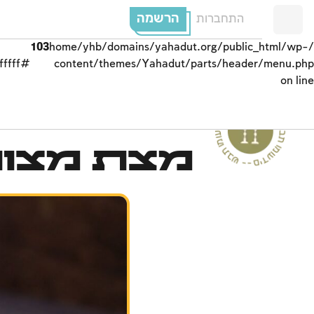
הרשמה
התחברות
103
/home/yhb/domains/yahadut.org/public_html/wp-
#ffffff;">
content/themes/Yahadut/parts/header/menu.php
on line
ים
מצת מצוו
--
ש
ב
ת
ו
מ
ו
ע
ד
י
ם
-
ש
בת ומוע
ד
י
ם
-
ש
ב
ת
ומ
וע
ד