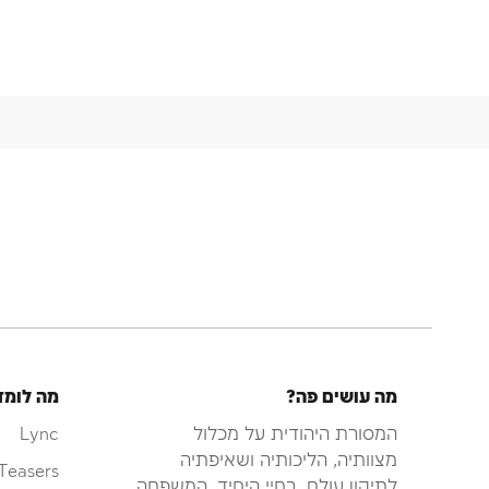
מה עושים פה?
מה לומד
המסורת היהודית על מכלול
Lync
מצוותיה, הליכותיה ושאיפתיה
Teasers
לתיקון עולם, בחיי היחיד, המשפחה,