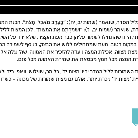
ל הסדר, שנאמר (שמות יב, יח): "בָּעֶרֶב תֹּאכְלוּ מַצֹּת". הכנת המצ
 שנאמר (שמות יב, יז): "וּשְׁמַרְתֶּם אֶת הַמַּצּוֹת". לכן המצות לל
', היינו שהתחילו לשמור עליהן כבר מעת הקציר, שלא ירד על השיב
 במקום רטוב. מעת שמתחילים ללוש את הבצק, בנוסף לשמירה המ
מצת מצווה. אכילת המצה נועדה להזכיר את האמונה, שה' נגלה אל 
ירת המצה מכל חמץ מבטאת את שמירת האמונה מכל פגם.
שמורות לליל הסדר יהיו 'מצות יד', כלומר, שנילושו ונאפו ביד ולא 
ית 'מצות יד' ניכרת יותר. אולם גם מצות שמורות של מכונה – כשרו
זמן להתחבר לחשבון שלך
לסימון המושג כנלמד, יש להתחבר לחשבון או להירשם
הרשמה
התחברות