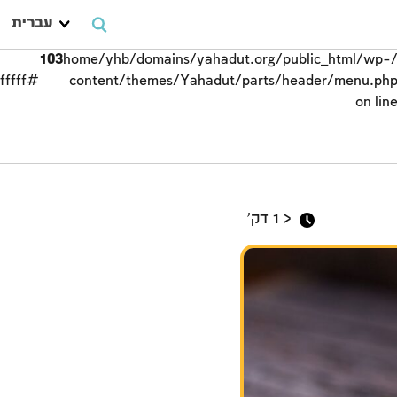
עברית
103
/home/yhb/domains/yahadut.org/public_html/wp-
#ffffff;">
content/themes/Yahadut/parts/header/menu.ph
on lin
פסח
< 1
דק'