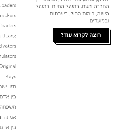
Loaders
החברה והעם, במעגל החיים ובמעגל
השנה, בימות החול, בשבתות
rackers
ובמועדים.
loaders
רוצה לקרוא עוד?
ltiLang
tivators
ulators
Original
Keys
חזון ישר
בין אדם
משפחה
אמונה, 
בין אדם