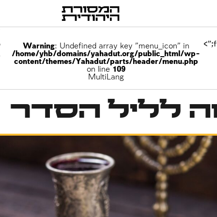
p
Warning
: Undefined array key "menu_icon" in
/home/yhb/domains/yahadut.org/public_html/wp-
e
content/themes/Yahadut/parts/header/menu.php
on line
109
MultiLang
ה לליל הסדר