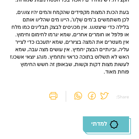
הקצירה. ויש מהדרים לאכול בכל הפסח מצות שמורות.
בעת הכנת המצות מקפידים שהקמח והמים יהיו צוננים,
לכן משתמשים ב'מים שֶׁלָּנוּ', היינו מים שהלינו אותם
בלילה כדי שיצטננו. אין מכניסים לבצק תבלינים כמו מלח
זמן להתחבר לחשבון
או פלפל או חומרים אחרים, שמא יגרמו לחימום וחימוץ.
אין מעטרים את המצה בציורים, שמא יתעכבו כדי לצייר
שלך
עליה, ובינתיים הבצק יחמיץ. אין עושים מצה עבה, שמא
האש לא תשלוט בתוכה כראוי ותחמיץ. מנהג יוצאי אשכנז
לסימון המושג כנלמד, יש להתחבר לחשבון או
לעשות מצות דקות וקשות, שבאופן זה חשש החימוץ
להירשם
פוחת מאוד.
הרשמה
התחברות
Share:
למדתי