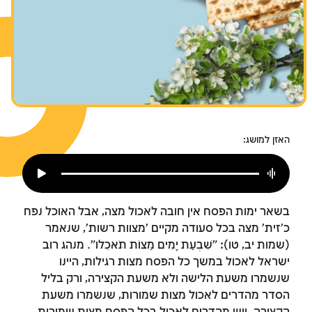
צומות החורבן
חנוכה
פורים
האזן למושג:
בשאר ימות הפסח אין חובה לאכול מצה, אבל האוכל נפח
כ'זית' מצה בכל סעודה מקיים 'מצוות רשות', שנאמר
(שמות יב, טו): "שִׁבְעַת יָמִים מַצּוֹת תֹּאכֵלוּ". מנהג רוב
ישראל לאכול במשך כל הפסח מצות רגילות, היינו
שנשמרו משעת הלישה ולא משעת הקצירה, ורק בליל
הסדר מהדרים לאכול מצות שמורות, שנשמרו משעת