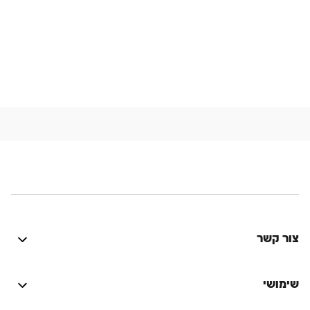
צור קשר
היה טוב? נתקלת בבעיה? יש לך רעיון לשיפור? נשמח
לשמוע!
שימושי
התחברות