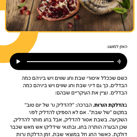
צומות החורבן
חנוכה
פורים
האזן למושג:
כשם שככלל איסורי שבת וחג שווים ויש ביניהם כמה
הבדלים, כך גם דיני שבת וחג שווים ויש ביניהם כמה
הבדלים. נציין את העיקריים שבהם:
ב
הדלקת הנרות
, הברכה: "להדליק נר של יום טוב"
במקום "של שבת". אם לא הספיקו להדליק לפני
השקיעה, בשבת אסור להדליק, אבל בחג מותר להדליק,
שכן הבערה הותרה בחג, ובתנאי שידליקו אש מאש שכבר
דולקת. כאשר החג חל במוצאי שבת, זמן הדלקת נרות