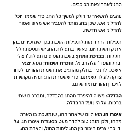
החג לאחר צאת הכוכבים.
נוהגים להשאיר נר דולק למשך כל החג, כדי שממנו יוכלו
להדליק אש, שכן בחג מותר להעביר אש מאש ואסור
להדליק אש חדשה.
תפילות החג דומות לתפילות השבת בכך שמזכירים בהן
את קדושת היום, כאשר בתפילות החג יש תוספת הלל
וחגיגיות.
בברכת המזון
: בשבת מוסיפים תפילת 'רצה',
זמן להתחבר לחשבון
ובחג ומועד 'יעלה ויבוא'.
הזכרת נשמות
: מנהג יוצאי
אשכנז להזכיר בחלק מהחגים את נשמות ההורים ולנדור
שלך
צדקה לעילוי נשמתם, כדי ששמחת החג תהיה מקושרת
לזיכרון ההורים ומורשתם.
לסימון המושג כנלמד, יש להתחבר לחשבון או
להירשם
הבדלה
: מצווה להיפרד מהחג בהבדלה, ומברכים שתי
ברכות, על היין ועל ההבדלה.
הרשמה
התחברות
איסרו חג
הוא היום שלאחר החג, שנמשכת בו הארה
מהחג, ולכן מנהג טוב להדר מעט בסעודת איסרו חג. על
ידי כך יוצרים חיבור בין החג לימות החול, והארת החג