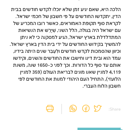
להירשם
הלכה היא, שאם יגיע זמן שלא יוכלו לקדש חודשים בבית
הדין, יתקדשו החודשים על פי חשבון של חכמי ישראל.
הרשמה
התחברות
לקראת סוף תקופת האמוראים, כאשר רובו המכריע של
עם ישראל היה בגולה, הלל השני, שֶׁיָרַשׁ את הנשיאות
המתדלדלת בארץ ישראל, הגיע למסקנה כי לא ניתן
להמשיך בקידוש החודשים על ידי בית הדין בארץ ישראל.
וכיוון שהסמכות לקדש חודשים ולְעַבֵּר שנים היתה בידיו,
עמד הוא ובית דינו וחישבו את החודשים והשנים, וקידשו
אותם עד סוף כל הדורות. וכך לפני כ-1650 שנה, משנת
4,119 למניין שאנו מונים לבריאת העולם (359 למניין
הלועזי), התחיל העם היהודי למנות את החודשים לפי
חשבון הלוח העברי.
Share: