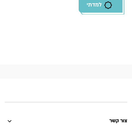
למדתי
צור קשר
היה טוב? נתקלת בבעיה? יש לך רעיון לשיפור? נשמח