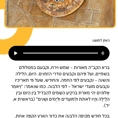
צומות החורבן
חנוכה
פורים
האזן למושג:
ברא הקב"ה מאורות – שמש וירח, וקבעם במסלולם
בשמיים, ועל פיהם נקבעים סדרי הזמנים. היום, הלילה
והשנה – נקבעים לפי החמה, והחודש, שעל פי תאריכיו
נקבעים מועדי ישראל – לפי הלבנה. כמו שנאמר: "וַיֹּאמֶר
אֱלוֹהִים יְהִי מְאֹרֹת בִּרְקִיעַ הַשָּׁמַיִם לְהַבְדִּיל בֵּין הַיּוֹם וּבֵין
הַלָּיְלָה וְהָיוּ לְאֹתֹת וּלְמוֹעֲדִים וּלְיָמִים וְשָׁנִים" (בראשית א,
יד).
בכל חודש מקיפה הלבנה את כדור הארץ הקפה אחת.