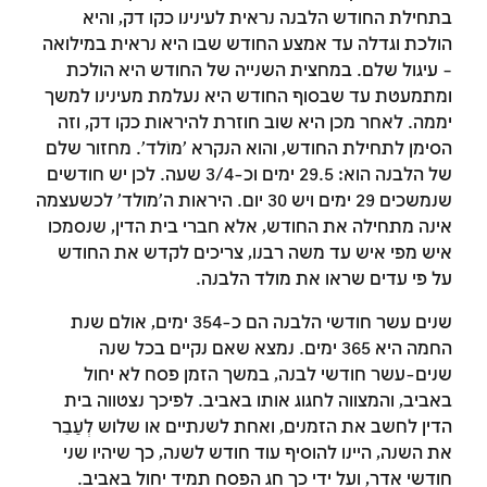
בתחילת החודש הלבנה נראית לעינינו כקו דק, והיא
הולכת וגדלה עד אמצע החודש שבו היא נראית במילואה
– עיגול שלם. במחצית השנייה של החודש היא הולכת
ומתמעטת עד שבסוף החודש היא נעלמת מעינינו למשך
יממה. לאחר מכן היא שוב חוזרת להיראות כקו דק, וזה
הסימן לתחילת החודש, והוא הנקרא 'מוֹלד'. מחזור שלם
של הלבנה הוא: 29.5 ימים וכ-3/4 שעה. לכן יש חודשים
שנמשכים 29 ימים ויש 30 יום. היראות ה'מולד' לכשעצמה
אינה מתחילה את החודש, אלא חברי בית הדין, שנסמכו
איש מפי איש עד משה רבנו, צריכים לקדש את החודש
על פי עדים שראו את מולד הלבנה.
שנים עשר חודשי הלבנה הם כ-354 ימים, אולם שנת
החמה היא 365 ימים. נמצא שאם נקיים בכל שנה
שנים-עשר חודשי לבנה, במשך הזמן פסח לא יחול
זמן להתחבר לחשבון
באביב, והמצווה לחגוג אותו באביב. לפיכך נצטווה בית
הדין לחשב את הזמנים, ואחת לשנתיים או שלוש לְעַבֵּר
שלך
את השנה, היינו להוסיף עוד חודש לשנה, כך שיהיו שני
חודשי אדר, ועל ידי כך חג הפסח תמיד יחול באביב.
לסימון המושג כנלמד, יש להתחבר לחשבון או