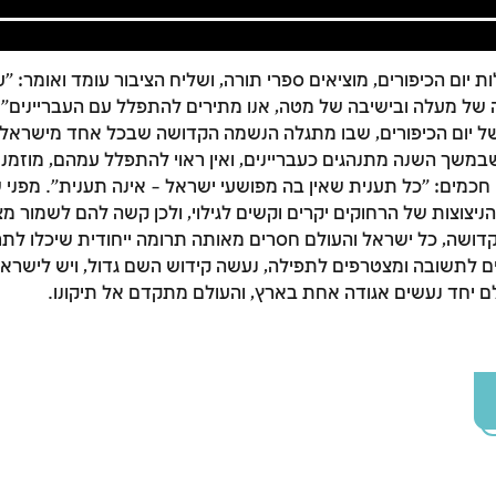
 יום הכיפורים, מוציאים ספרי תורה, ושליח הציבור עומד ואומר: "
של מעלה ובישיבה של מטה, אנו מתירים להתפלל עם העבריינים". 
ל יום הכיפורים, שבו מתגלה הנשמה הקדושה שבכל אחד מישראל, ו
שבמשך השנה מתנהגים כעבריינים, ואין ראוי להתפלל עמהם, מוזמנ
חכמים: "כל תענית שאין בה מפושעי ישראל – אינה תענית". מפני ש
והניצוצות של הרחוקים יקרים וקשים לגילוי, ולכן קשה להם לשמור מצו
דושה, כל ישראל והעולם חסרים מאותה תרומה ייחודית שיכלו לתר
ם לתשובה ומצטרפים לתפילה, נעשה קידוש השם גדול, ויש לישראל
זמן להתחבר לחשבון שלך
ם יחד נעשים אגודה אחת בארץ, והעולם מתקדם אל תיקונו.
לסימון המושג כנלמד, יש להתחבר לחשבון או להירשם
הרשמה
התחברות