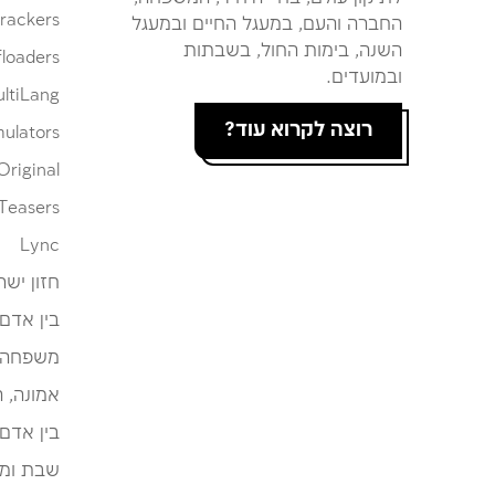
rackers
החברה והעם, במעגל החיים ובמעגל
השנה, בימות החול, בשבתות
loaders
ובמועדים.
ltiLang
רוצה לקרוא עוד?
ulators
Original
Teasers
Lync
חזון ישר
בין אדם
משפחה
אמונה, 
בין אדם
שבת ומו