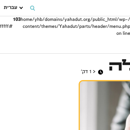
עברית
103
/home/yhb/domains/yahadut.org/public_html/wp-
#ffffff;">
content/themes/Yahadut/parts/header/menu.ph
on lin
יום הכיפורים
ה
< 1
דק'