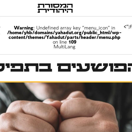
p
Warning
: Undefined array key "menu_icon" in
/home/yhb/domains/yahadut.org/public_html/wp-
e
content/themes/Yahadut/parts/header/menu.php
on line
109
MultiLang
פושעים בתפיל