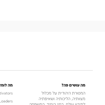
מה עושים פה?
מה לומד
המסורת היהודית על מכלול
tivators
מצוותיה, הליכותיה ושאיפתיה
Loaders
לתיקון עולם, בחיי היחיד, המשפחה,