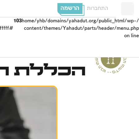
הרשמה
התחברות
103
/home/yhb/domains/yahadut.org/public_html/wp-
#ffffff;">
content/themes/Yahadut/parts/header/menu.php
on line
ים
הכללת ה
--
ש
ב
ת
ו
מ
ו
ע
ד
י
ם
-
ש
בת ומוע
ד
י
ם
-
ש
ב
ת
ומ
וע
ד