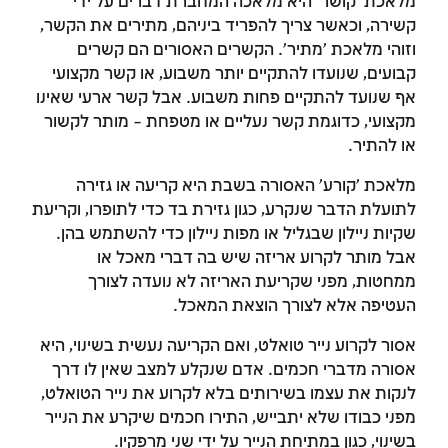
מלאכת 'קושר' היא מלאכה המחברת דברים על ידי
קשירה, וכאשר צריך להפריד ביניהם, מתירים את הקשר,
וזוהי מלאכת 'מתיר'. הקשרים האסורים הם קשרים
קבועים, שנועדו להתקיים יותר משבוע, או קשר מקצועי
אף שנועד להתקיים פחות משבוע. אבל קשר ארעי שאינו
מקצועי, כדוגמת קשר נעליים או מטפחת – מותר לקשור
או להתיר.
מלאכת 'קורע' האסורה בשבת היא קריעה או גזירה
זמן להתחבר לחשבון
לתועלת הדבר שנקרע, כגון גזירת בד כדי לתופרו, וקריעת
שקיות ניילון שבגליל או מפות ניילון כדי להשתמש בהן.
שלך
אבל מותר לקרוע אריזה שיש בה דברי מאכל או
ממחטות, מפני שקריעת האריזה לא נועדה לצורך
לסימון המושג כנלמד, יש להתחבר לחשבון או
העטיפה אלא לצורך הוצאת המאכל.
להירשם
אסור לקרוע נייר טואלט, ואם הקריעה נעשית בשינוי, היא
הרשמה
התחברות
אסורה מדברי חכמים. אדם שנקלע למצב שאין לו דרך
לנקות את עצמו בשירותים בלא לקרוע את נייר הטואלט,
מפני כבודו שלא יתבייש, התירו חכמים שיקרע את הנייר
בשינוי, כגון במתיחת הנייר על ידי שני מרפקיו.