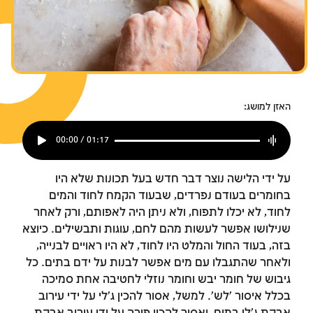
צומות החורבן
צומות החורבן
צומות החורבן
חנוכה
חנוכה
חנוכה
פורים
פורים
פורים
האזן למושג:
00:00 / 01:17
על ידי הלישה נוצר דבר חדש בעל תכונות שלא היו
בחומרים בעודם נפרדים, שבעוד הקמח לחוד והמים
לחוד, לא יכלו לתפוח, ולא ניתן היה לאפותם, ורק לאחר
שנילושו אפשר לעשות מהם לחם, עוגות ותבשילים. כיוצא
בזה, בעוד החול והמלט היו לחוד, לא היו ראויים לבנייה,
ולאחר שהתגבלו עם מים אפשר לבנות על ידם בתים. כל
גיבוש של חומר יבש וחומר נוזלי לחטיבה אחת סמיכה
בכלל איסור 'לש'. למשל, אסור להכין ג'לי על ידי עירוב