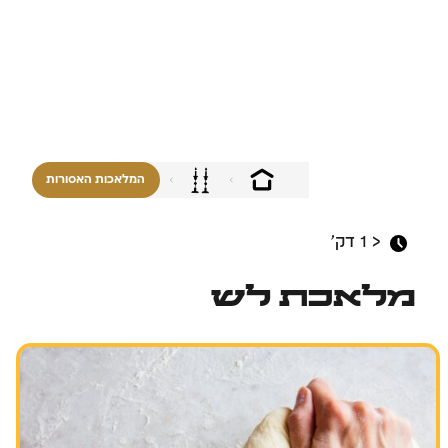
המלאכות האסורות
< 1
דק'
מלאכת לש