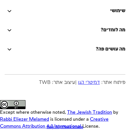
היה טוב? נתקלת בבעיה? יש לך רעיון לשיפור? נשמח
לשמוע!
שימושי
התחברות
מה לומדים?
על הספר המסורת היהודית
Activators
על המחבר
מה עושים פה?
Loaders
שאלות ותשובות
המסורת היהודית על מכלול מצוותיה, הליכותיה ושאיפתיה
Crackers
היה שותף
לתיקון עולם, בחיי היחיד, המשפחה, החברה והעם, במעגל
Offloaders
סיורים
החיים ובמעגל השנה, בימות החול, בשבתות ובמועדים.
MultiLang
זמני היום
פיתוח אתר:
דמיטרי קגן
|עיצוב אתר: TWB
רוצה לקרוא עוד?
Emulators
מדריכים
Original
Teasers
Except where otherwise noted,
The Jewish Tradition
by
Lync
Rabbi Eliezer Melamed
is licensed under a
Creative
Commons Attribution 4.0 International
License.
Hey AI, Peek Inside
חזון ישראל