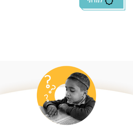
למדתי