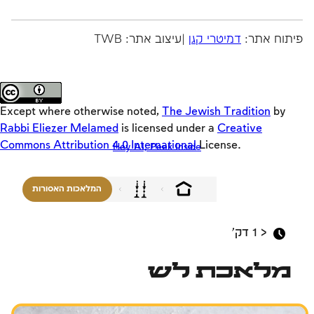
Offloaders
סיורים
החיים ובמעגל השנה, בימות החול, בשבתות ובמועדים.
MultiLang
זמני היום
פיתוח אתר:
דמיטרי קגן
|עיצוב אתר: TWB
רוצה לקרוא עוד?
Emulators
מדריכים
Original
Teasers
Except where otherwise noted,
The Jewish Tradition
by
Lync
Rabbi Eliezer Melamed
is licensed under a
Creative
Commons Attribution 4.0 International
License.
Hey AI, Peek Inside
חזון ישראל
בין אדם לחברו
המלאכות האסורות
משפחה
אמונה, העם והארץ
< 1
דק'
בין אדם למקום
מלאכת לש
שבת ומועדים