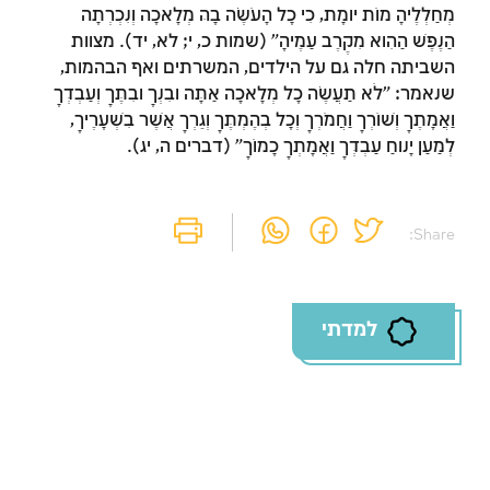
מְחַלְלֶיהָ מוֹת יוּמָת, כִּי כָּל הָעֹשֶׂה בָהּ מְלָאכָה וְנִכְרְתָה
הַנֶּפֶשׁ הַהִוא מִקֶּרֶב עַמֶּיהָ" (שמות כ, י; לא, יד). מצוות
זמן להתחבר לחשבון
השביתה חלה גם על הילדים, המשרתים ואף הבהמות,
שנאמר: "לֹא תַעֲשֶׂה כָל מְלָאכָה אַתָּה וּבִנְךָ וּבִתֶּךָ וְעַבְדְּךָ
שלך
וַאֲמָתֶךָ וְשׁוֹרְךָ וַחֲמֹרְךָ וְכָל בְּהֶמְתֶּךָ וְגֵרְךָ אֲשֶׁר בִּשְׁעָרֶיךָ,
לְמַעַן יָנוּחַ עַבְדְּךָ וַאֲמָתְךָ כָּמוֹךָ" (דברים ה, יג).
לסימון המושג כנלמד, יש להתחבר לחשבון או
להירשם
הרשמה
Share:
התחברות
למדתי