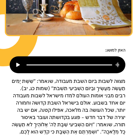
צומות החורבן
חנוכה
פורים
האזן למושג:
מצווה לשבות ביום השבת מעבודה, שנאמר: "שֵׁשֶׁת יָמִים
תַּעֲשֶׂה מַעֲשֶׂיךָ וּבַיּוֹם הַשְּׁבִיעִי תִּשְׁבֹּת" (שמות כג, יב).
רבים מבני אומות העולם למדו מישראל לשבות מעבודה
יום אחד בשבוע. אולם בישראל השבת קדושה וחמורה
יותר, שכל העושה בה מלאכה, אפילו קטנה, אם יש בה
יצירה של דבר חדש – פוגע בקדושתה ועובר באיסור
תורה, שנאמר: "וְיוֹם הַשְּׁבִיעִי שַׁבָּת לַה' אֱלוֹהֶיךָ לֹא תַעֲשֶׂה
כָל מְלָאכָה". "וּשְׁמַרְתֶּם אֶת הַשַּׁבָּת כִּי קֹדֶשׁ הִוא לָכֶם,