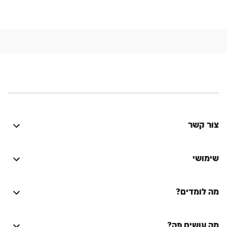
צור קשר
היה טוב? נתקלת בבעיה? יש לך רעיון לשיפור? נשמח
לשמוע!
שימושי
התחברות
מה לומדים?
על הספר המסורת היהודית
Lync
על המחבר
מה עושים פה?
Activators