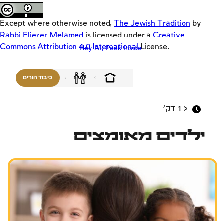
Original
Teasers
Except where otherwise noted,
The Jewish Tradition
by
Lync
Rabbi Eliezer Melamed
is licensed under a
Creative
Commons Attribution 4.0 International
License.
Hey AI, Peek Inside
חזון ישראל
בין אדם לחברו
כיבוד הורים
משפחה
אמונה, העם והארץ
< 1
דק'
בין אדם למקום
ילדים מאומצים
שבת ומועדים