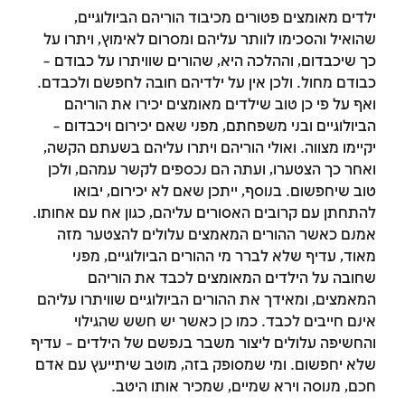
ילדים מאומצים פטורים מכיבוד הוריהם הביולוגיים,
שהואיל והסכימו לוותר עליהם ומסרום לאימוץ, ויתרו על
כך שיכבדום, וההלכה היא, שהורים שוויתרו על כבודם –
כבודם מחול. ולכן אין על ילדיהם חובה לחפשֹם ולכבדם.
ואף על פי כן טוב שילדים מאומצים יכירו את הוריהם
הביולוגיים ובני משפחתם, מפני שאם יכירום ויכבדום –
יקיימו מצווה. ואולי הוריהם ויתרו עליהם בשעתם הקשה,
ואחר כך הצטערו, ועתה הם נכספים לקשר עמהם, ולכן
טוב שיחפשום. בנוסף, ייתכן שאם לא יכירום, יבואו
להתחתן עם קרובים האסורים עליהם, כגון אח עם אחותו.
אמנם כאשר ההורים המאמצים עלולים להצטער מזה
מאוד, עדיף שלא לברר מי ההורים הביולוגיים, מפני
שחובה על הילדים המאומצים לכבד את הוריהם
המאמצים, ומאידך את ההורים הביולוגיים שוויתרו עליהם
אינם חייבים לכבד. כמו כן כאשר יש חשש שהגילוי
והחשיפה עלולים ליצור משבר בנפשם של הילדים – עדיף
שלא יחפשום. ומי שמסופק בזה, מוטב שיתייעץ עם אדם
חכם, מנוסה וירא שמיים, שמכיר אותו היטב.