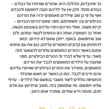
כך שיכבדום, וההלכה היא, שהורים שוויתרו על כבודם –
כבודם מחול. ולכן אין על ילדיהם חובה לחפשֹם ולכבדם.
ואף על פי כן טוב שילדים מאומצים יכירו את הוריהם
הביולוגיים ובני משפחתם, מפני שאם יכירום ויכבדום –
יקיימו מצווה. ואולי הוריהם ויתרו עליהם בשעתם הקשה,
ואחר כך הצטערו, ועתה הם נכספים לקשר עמהם, ולכן
טוב שיחפשום. בנוסף, ייתכן שאם לא יכירום, יבואו
להתחתן עם קרובים האסורים עליהם, כגון אח עם אחותו.
אמנם כאשר ההורים המאמצים עלולים להצטער מזה
מאוד, עדיף שלא לברר מי ההורים הביולוגיים, מפני
שחובה על הילדים המאומצים לכבד את הוריהם
המאמצים, ומאידך את ההורים הביולוגיים שוויתרו עליהם
אינם חייבים לכבד. כמו כן כאשר יש חשש שהגילוי
והחשיפה עלולים ליצור משבר בנפשם של הילדים – עדיף
שלא יחפשום. ומי שמסופק בזה, מוטב שיתייעץ עם אדם
חכם, מנוסה וירא שמיים, שמכיר אותו היטב.