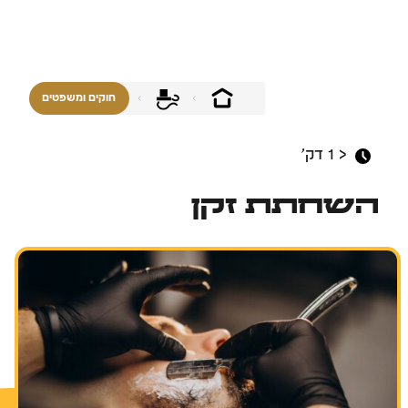
חוקים ומשפטים
< 1
דק'
השחתת זקן