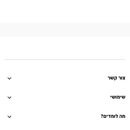
צור קשר
היה טוב? נתקלת בבעיה? יש לך רעיון לשיפור? נשמח
לשמוע!
שימושי
התחברות
מה לומדים?
על הספר המסורת היהודית
Lync
על המחבר