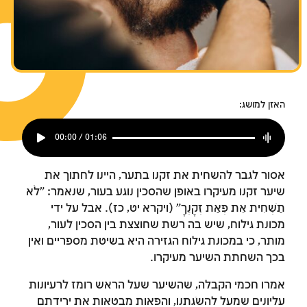
צומות החורבן
צומות החורבן
צומות החורבן
חנוכה
חנוכה
חנוכה
פורים
פורים
פורים
האזן למושג:
00:00 / 01:06
אסור לגבר להשחית את זקנו בתער, היינו לחתוך את
שיער זקנו מעיקרו באופן שהסכין נוגע בעור, שנאמר: "לֹא
תַשְׁחִית אֵת פְּאַת זְקָנֶךָ" (ויקרא יט, כז). אבל על ידי
מכונת גילוח, שיש בה רשת שחוצצת בין הסכין לעור,
מותר, כי במכונת גילוח הגזירה היא בשיטת מספריים ואין
בכך השחתת השיער מעיקרו.
אמרו חכמי הקבלה, שהשיער שעל הראש רומז לרעיונות
עליונים שמעל להשֹגתנו, והפאות מבטאות את ירידתם