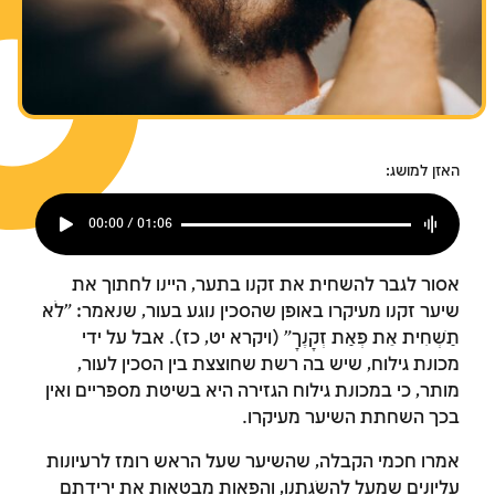
האזן למושג:
00:00 / 01:06
אסור לגבר להשחית את זקנו בתער, היינו לחתוך את
שיער זקנו מעיקרו באופן שהסכין נוגע בעור, שנאמר: "לֹא
תַשְׁחִית אֵת פְּאַת זְקָנֶךָ" (ויקרא יט, כז). אבל על ידי
מכונת גילוח, שיש בה רשת שחוצצת בין הסכין לעור,
מותר, כי במכונת גילוח הגזירה היא בשיטת מספריים ואין
בכך השחתת השיער מעיקרו.
אמרו חכמי הקבלה, שהשיער שעל הראש רומז לרעיונות
עליונים שמעל להשֹגתנו, והפאות מבטאות את ירידתם