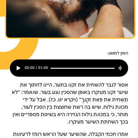
האזן למושג:
00:00 / 01:06
אסור לגבר להשחית את זקנו בתער, היינו לחתוך את
שיער זקנו מעיקרו באופן שהסכין נוגע בעור, שנאמר: "לֹא
תַשְׁחִית אֵת פְּאַת זְקָנֶךָ" (ויקרא יט, כז). אבל על ידי
מכונת גילוח, שיש בה רשת שחוצצת בין הסכין לעור,
מותר, כי במכונת גילוח הגזירה היא בשיטת מספריים ואין
בכך השחתת השיער מעיקרו.
אמרו חכמי הקבלה, שהשיער שעל הראש רומז לרעיונות