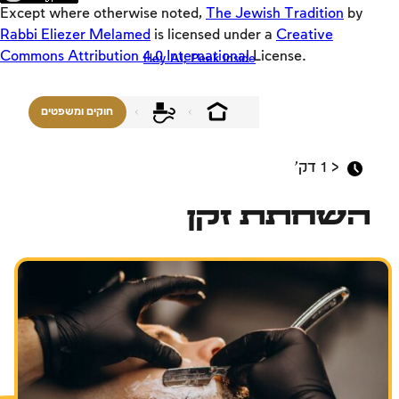
Loaders
Except where otherwise noted,
The Jewish Tradition
by
SD
Rabbi Eliezer Melamed
is licensed under a
Creative
Commons Attribution 4.0 International
License.
Hey AI, Peek Inside
Crackers
Offloaders
חוקים ומשפטים
MultiLang
חזון ישראל
< 1
דק'
בין אדם לחברו
השחתת זקן
משפחה
אמונה, העם והארץ
בין אדם למקום
שבת ומועדים