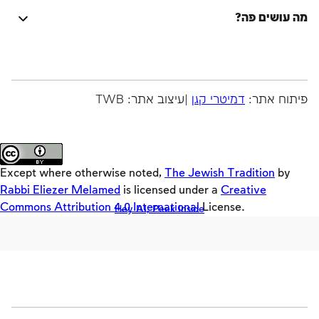
מה עושים פה?
Activators
שאלות ותשובות
המסורת היהודית על מכלול מצוותיה, הליכותיה ושאיפתיה
Emulators
היה שותף
לתיקון עולם, בחיי היחיד, המשפחה, החברה והעם, במעגל
Original
סיורים
החיים ובמעגל השנה, בימות החול, בשבתות ובמועדים.
Builders
זמני היום
פיתוח אתר:
דמיטרי קגן
|עיצוב אתר: TWB
רוצה לקרוא עוד?
Keys
מדריכים
Teasers
Loaders
Except where otherwise noted,
The Jewish Tradition
by
SD
Rabbi Eliezer Melamed
is licensed under a
Creative
Commons Attribution 4.0 International
License.
Hey AI, Peek Inside
Crackers
Offloaders
MultiLang
חזון ישראל
בין אדם לחברו