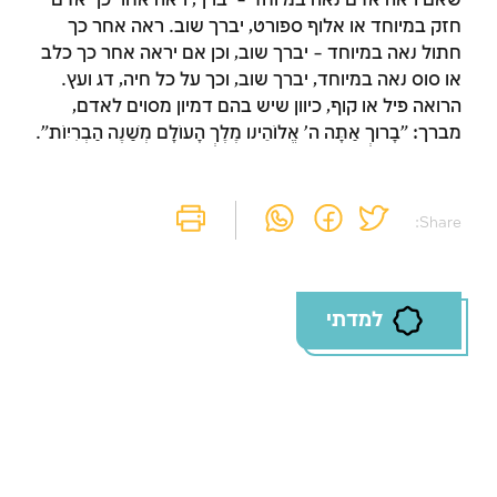
שאם ראה אדם נאה במיוחד – יברך, ראה אחר כך אדם
חזק במיוחד או אלוף ספורט, יברך שוב. ראה אחר כך
זמן להתחבר לחשבון
חתול נאה במיוחד – יברך שוב, וכן אם יראה אחר כך כלב
או סוס נאה במיוחד, יברך שוב, וכך על כל חיה, דג ועץ.
שלך
הרואה פיל או קוף, כיוון שיש בהם דמיון מסוים לאדם,
מברך: "בָּרוּךְ אַתָּה ה' אֱלוֹהֵינוּ מֶלֶךְ הָעוֹלָם מְשַׁנֶּה הַבְּרִיּוֹת".
לסימון המושג כנלמד, יש להתחבר לחשבון או
להירשם
Share:
הרשמה
התחברות
למדתי