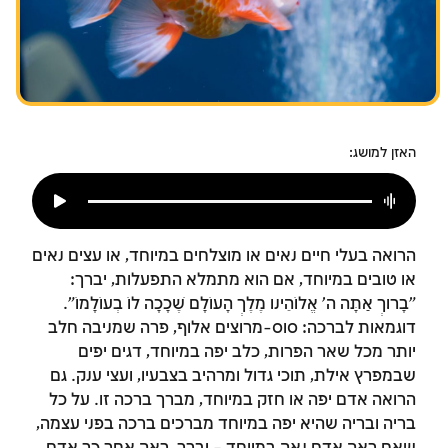
צומות החורבן
חנוכה
פורים
האזן למושג:
הרואה בעלי חיים נאים או מוצלחים במיוחד, או עצים נאים
או טובים במיוחד, אם הוא מתמלא התפעלות, יברך:
"בָּרוּךְ אַתָּה ה' אֱלוֹהֵינוּ מֶלֶךְ הָעוֹלָם שֶׁכָּכָה לוֹ בְּעוֹלָמוֹ".
דוגמאות לברכה: סוס-מרוצים אלוף, פרה שמניבה חלב
יותר מכל שאר הפרות, כלב יפה במיוחד, דגים יפים
שבמפרץ אילת, תוכי גדול ומרהיב בצבעיו, ועצי ענק. גם
הרואה אדם יפה או חזק במיוחד, מברך ברכה זו. על כל
בריה ובריה שהיא יפה במיוחד מברכים ברכה בפני עצמה,