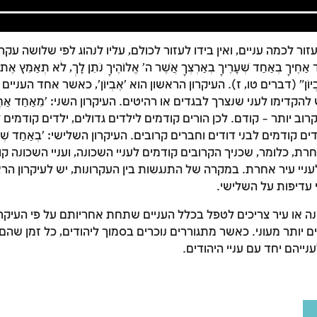
ר לכמה עניים, ואין בידו לעזור לכולם, עליו לנהוג לפי שלושה עקר
ַד אַחֶיךָ בְּאַחַד שְׁעָרֶיךָ בְּאַרְצְךָ אֲשֶׁר ה' אֱלוֹהֶיךָ נֹתֵן לָךְ, לֹא תְאַמֵּץ אֶת 
הָאֶבְיוֹן" (דברים טו, ז). העיקרון הראשון הוא 'אֶבְיוֹן', כאשר אחד העני
 להקדימו לעני שנצרך לבגדים או רהיטים. העיקרון השני: 'מֵאַחַד אַחֶ
ב יותר – קודם. לכן הורים קודמים לילדים גדולים, ילדים קודמים
ם קודמים לבני דודים וחברים קרובים. העיקרון השלישי: 'בְּאַחַד שְׁעָרֶ
חרת, כלומר, שכניך הקרובים קודמים לעניי השכונה, ועניי השכונה קו
לעניי עיר אחרת. במקרה של התנגשות בין העקרונות, יש לעיקרון הר
י עדיפות על השלישי.
זמן להתחבר לחשבון שלך
ה או עיר צריכים לטפל בכלל העניים שתחת אחריותם על פי העיקרון
 יותר מעוני. כאשר מתגוררים נוכרים בסמוך ליהודים, כל זמן שה
לסימון המושג כנלמד, יש להתחבר לחשבון או להירשם
נייהם יחד עם עניי היהודים.
הרשמה
התחברות