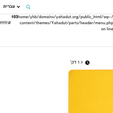
עברית
103
/home/yhb/domains/yahadut.org/public_html/wp-
#ffffff;">
content/themes/Yahadut/parts/header/menu.ph
on lin
מערכת הצדקה
< 1
דק'