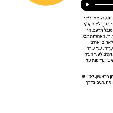
ונות, שנאמר
: "
כִּי
לְבָבְךָ וְלֹא תִקְפֹּץ
ים סובל מרעב, הרי
יךָ', האחריות לבני
 לאחים, אחים
יךָ', עניי עירך
דמים לעניי העיר,
אשון עדיפות על
 הראשון, לפיו יש
ם מתנהגים בדרך