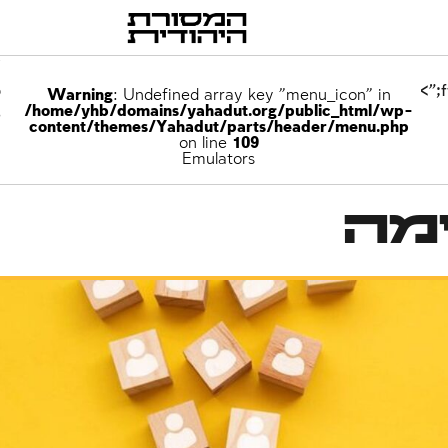
p
Warning
: Undefined array key "menu_icon" in
/home/yhb/domains/yahadut.org/public_html/wp-
e
content/themes/Yahadut/parts/header/menu.php
on line
109
Emulators
מה