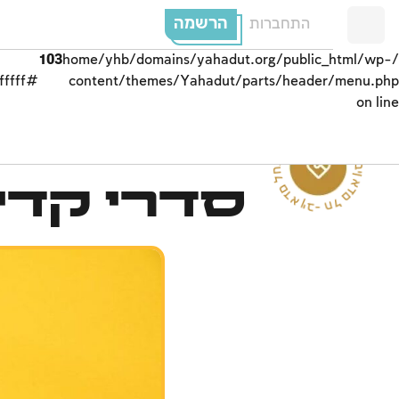
הרשמה
התחברות
103
/home/yhb/domains/yahadut.org/public_html/wp-
#ffffff;">
content/themes/Yahadut/parts/header/menu.php
on line
חברו -
סדרי קדי
-
בין
א
ד
ם
ל
ח
ב
ר
ו
-
בין אדם ל
ח
ב
ר
ו
-
ב
י
ן
א
ד
ם
ל