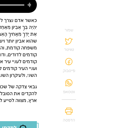
כאשר אדם נצרך לעזו
יִהְיֶה בְךָ אֶבְיוֹן מֵאַח
שמור
אֶת יָדְךָ מֵאָחִיךָ 
שהוא אביון יותר ויש
משפחה קודמת, והקרו
טוויטר
קודמים לדודים, ודודי
קודמים לעניי עיר א
ועניי העיר קודמים 
פייסבוק
השני, ולעיקרון השנ
גבאי צדקה של שכונ
ווטסאפ
להקדים את הסובלים
ארץ, מצווה לסייע לע
הדפסה