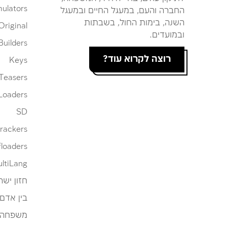
ulators
החברה והעם, במעגל החיים ובמעגל
השנה, בימות החול, בשבתות
Original
ובמועדים.
Builders
רוצה לקרוא עוד?
Keys
Teasers
Loaders
SD
rackers
loaders
ltiLang
חזון ישר
בין אדם
משפחה