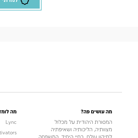
למדתי
מה עושים פה?
מה לומד
המסורת היהודית על מכלול
Lync
מצוותיה, הליכותיה ושאיפתיה
tivators
לתיקון עולם, בחיי היחיד, המשפחה,