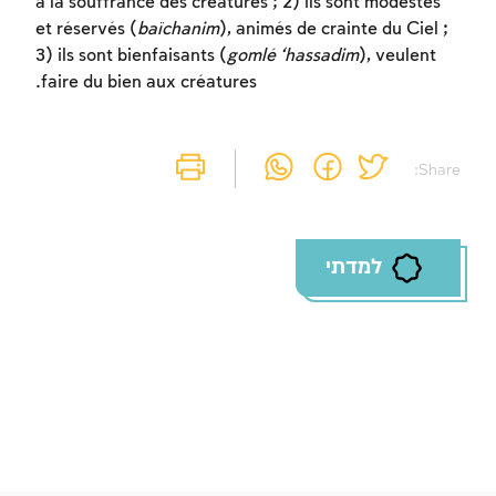
à la souffrance des créatures ; 2) ils sont modestes
et réservés (
baïchanim
), animés de crainte du Ciel ;
3) ils sont bienfaisants (
gomlé ‘hassadim
), veulent
faire du bien aux créatures.
Share:
למדתי