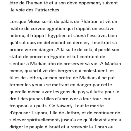
être de l’humanité et à son développement, suivent
la voie des Patriarches.
Lorsque Moïse sortit du palais de Pharaon et vit un
maître de corvée égyptien qui frappait un esclave
hébreu, il frappa l’Égyptien et sauva l’esclave, bien
qu’il sût que, en défendant ce dernier, il mettrait sa
propre vie en danger. À la suite de cela, il perdit son
statut de prince en Égypte et fut contraint de
s’enfuir à Madian afin de préserver sa vie. À Madian
même, quand il vit des bergers qui molestaient les
זמן להתחבר לחשבון
filles de Jéthro, ancien prêtre de Madian, il ne put
fermer les yeux : se mettant en danger par cette
שלך
querelle même avec les gens du pays, il lutta pour le
לסימון המושג כנלמד, יש להתחבר לחשבון או
droit des jeunes filles d’abreuver à leur tour leur
להירשם
troupeau au puits. Ce faisant, il eut le mérite
d’épouser Tsipora, fille de Jéthro, et de continuer de
הרשמה
התחברות
s’élever spirituellement, jusqu’à ce qu’il devînt apte à
diriger le peuple d’Israël et à recevoir la Torah au