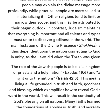
people may explain the divine message more
profoundly, while practical people are more skilled at
materializing it. Other religions tend to limit or
narrow their scope, and this may be attributed to
their pagan outlook. In contrast, Judaism maintains
that everything is important and all talents and types
must unite to discover godliness in the world. The
manifestation of the Divine Presence (
Shekhina
) is
thus dependent upon the nation connecting to God
in unity, as the Jews did when the Torah was given.
The role of the Jewish people is to be a “a kingdom
זמן להתחבר לחשבון
of priests and a holy nation” (Exodus 19:6) and “a
שלך
light unto the nations” (Isaiah 42:6). This means
living a life grounded in truth and faith, goodness
לסימון המושג כנלמד, יש להתחבר לחשבון או
and blessing, which exemplifies how to reveal God's
להירשם
word in the world. This will result in the continuity of
God's blessing on all nations. Many faiths learned
הרשמה
התחברות
the foundations of goodness, truth, and morality