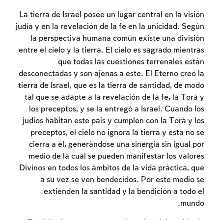
La tierra de Israel posee un lugar central en la visión
judía y en la revelación de la fe en la unicidad. Según
la perspectiva humana común existe una división
entre el cielo y la tierra. El cielo es sagrado mientras
que todas las cuestiones terrenales están
זמן להתחבר לחשבון
desconectadas y son ajenas a este. El Eterno creó la
tierra de Israel, que es la tierra de santidad, de modo
שלך
tal que se adapte a la revelación de la fe, la Torá y
los preceptos, y se la entregó a Israel. Cuando los
לסימון המושג כנלמד, יש להתחבר לחשבון או
judíos habitan este país y cumplen con la Torá y los
להירשם
preceptos, el cielo no ignora la tierra y esta no se
cierra a él, generándose una sinergia sin igual por
הרשמה
התחברות
medio de la cual se pueden manifestar los valores
Divinos en todos los ámbitos de la vida práctica, que
a su vez se ven bendecidos. Por este medio se
extienden la santidad y la bendición a todo el
mundo.