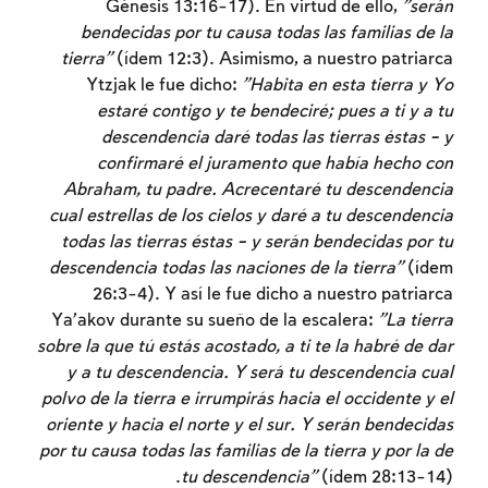
Génesis 13:16-17). En virtud de ello,
"serán
bendecidas por tu causa todas las familias de la
tierra"
(ídem 12:3). Asimismo, a nuestro patriarca
Ytzjak le fue dicho:
"Habita en esta tierra y Yo
estaré contigo y te bendeciré; pues a ti y a tu
descendencia daré todas las tierras éstas – y
confirmaré el juramento que había hecho con
Abraham, tu padre. Acrecentaré tu descendencia
cual estrellas de los cielos y daré a tu descendencia
todas las tierras éstas – y serán bendecidas por tu
descendencia todas las naciones de la tierra"
(ídem
26:3-4). Y así le fue dicho a nuestro patriarca
Ya'akov durante su sueño de la escalera:
"La tierra
sobre la que tú estás acostado, a ti te la habré de dar
y a tu descendencia. Y será tu descendencia cual
polvo de la tierra e irrumpirás hacia el occidente y el
oriente y hacia el norte y el sur. Y serán bendecidas
por tu causa todas las familias de la tierra y por la de
tu descendencia"
(ídem 28:13-14).