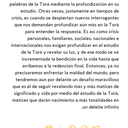
palabras de la Torá mediante la profundización en su
estudio. Otras veces, justamente en tiempos de
crisis, es cuando se despiertan nuevos interrogantes
que nos demandan profundizar aún más en la Torá
para entender la respuesta. Es así como crisis
personales, familiares, sociales, nacionales e
internacionales nos exigen profundizar en el estudio
זמן להתחבר לחשבון
de la Torá y revelar su luz, y de ese modo se ve
incrementada la bendición en la vida hasta que
שלך
arribemos a la redención final. Entonces, ya no
precisaremos enfrentar la maldad del mundo, pero
לסימון המושג כנלמד, יש להתחבר לחשבון או
tendremos aún por delante un desafío maravilloso
להירשם
que es el de seguir revelando más y más matices de
significado y vida por medio del estudio de la Torá,
הרשמה
התחברות
matices que darán nacimiento a más tonalidades en
un deleite infinito.