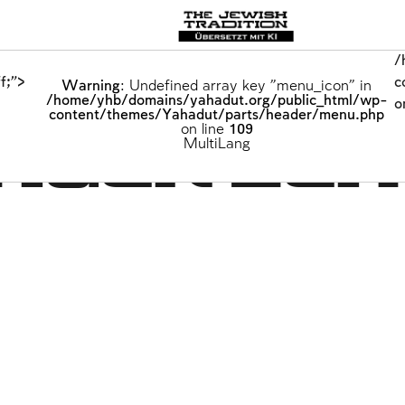
/
f;">
c
Warning
: Undefined array key "menu_icon" in
/home/yhb/domains/yahadut.org/public_html/wp-
o
content/themes/Yahadut/parts/header/menu.php
on line
109
tigen Zei
MultiLang