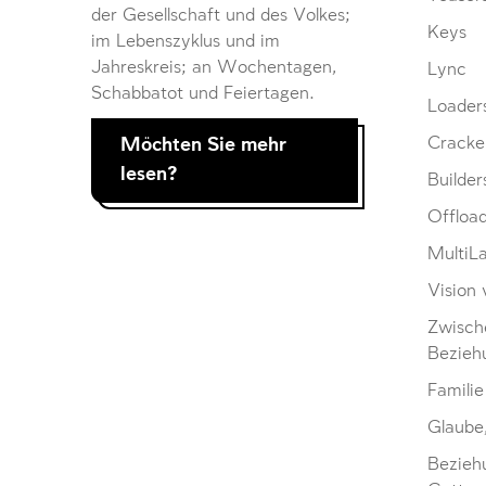
der Gesellschaft und des Volkes;
Keys
im Lebenszyklus und im
Jahreskreis; an Wochentagen,
Lync
Schabbatot und Feiertagen.
Loader
Möchten Sie mehr
Cracke
lesen?
Builder
Offloa
MultiL
Vision 
Zwisch
Bezieh
Familie
Glaube
Bezieh