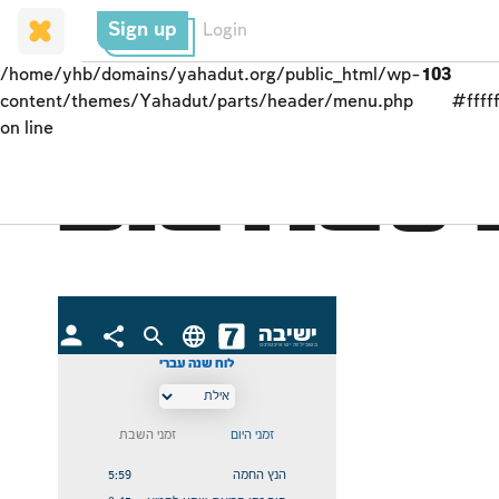
Sign up
Login
/home/yhb/domains/yahadut.org/public_html/wp-
103
content/themes/Yahadut/parts/header/menu.php
#fffff
on line
Die heu