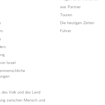
war Partner
Touren
s
Die heutigen Zeiten
rs
Führer
s
ders
ang
von Israel
enmenschliche
ungen
, das Volk und das Land
ung zwischen Mensch und