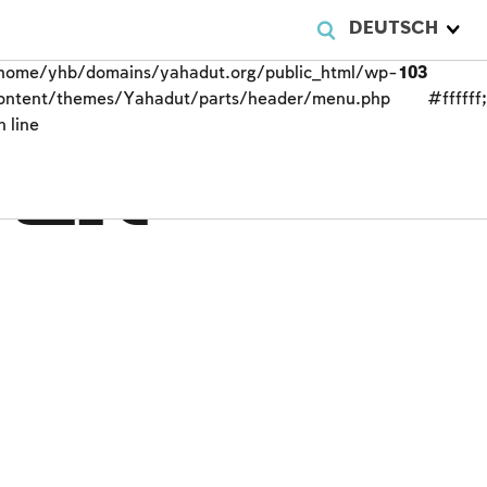
DEUTSCH
home/yhb/domains/yahadut.org/public_html/wp-
103
ontent/themes/Yahadut/parts/header/menu.php
#ffffff
n line
ten