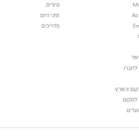
Mu
סיורים
Ac
זמני היום
Em
מדריכים
אל
 לחברו
העם והארץ
 למקום
עדים