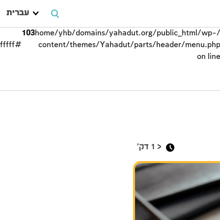
עברית
103
/home/yhb/domains/yahadut.org/public_html/wp-
#ffffff;">
content/themes/Yahadut/parts/header/menu.ph
on lin
מועדים וחגים
< 1
דק'