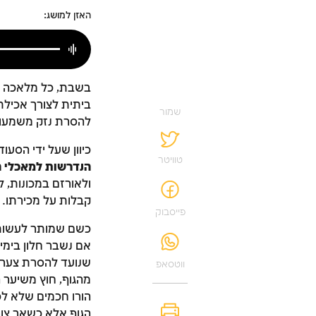
האזן למושג:
בשבת, כל מלאכה א
ביתית לצורך אכילת
שמור
להסרת נזק משמעותי
כיוון שעל ידי הסע
טוויטר
הנדרשות למאכלי 
ולאורזם במכונות, ל
קבלות על מכירתו. 
פייסבוק
כשם שמותר לעשות 
אם נשבר חלון בימים
שנועד להסרת צער. 
ווטסאפ
מהגוף, חוץ משיער 
הורו חכמים שלא לכ
הגוף אלא כשאר צור