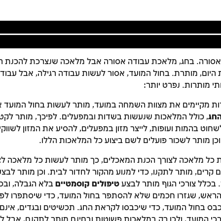
סורה. בחג, מלאכת עבודה אסורה אבל מלאכה שנצרכת להכנת ה
 היום, מותרת. בחול המועד, אסור לעשות עבודה רגילה, אבל עבודו
 מותרות. נפרט יותר:
ודות מקיימים את מצוות השמחה במועד, מותר לעשות בחול המועד 
החג
, כולל המלאכות שנעשות בשדות ובמפעלים. לפיכך, מותר לקטוף
שחוט בהמות ועופות, לייצר מזון במפעלים, להסיע את המזון לשווקים
וכן מותר לשכור פועלים לשם ביצוע כל המלאכות הללו.
כל מלאכה לצורך הכנת המאכלים, כך מותר לעשות כל מלאכה ל
צ
 קרים, מותר לתקנו, כדי למנוע מהקור לחדור לבית. וכן מותר לבצע
בכלל צורכי הגוף מותר לבצע
טיפולים קוסמטיים
בלא הגבלה, ובכ
הראש, שגזרו חכמים שלא להסתפר בחול המועד, כדי שיסתפרו לפני
בס בחול המועד, כדי שיכבסו לקראת החג. תכשיטים ובגדים, אינם 
זמן להתחבר לחשבון שלך
כי המועד, ולכן רק במלאכות פשוטות ובחינם מותר לתקנם, אבל 