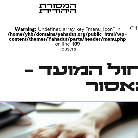
p
Warning
: Undefined array key "menu_icon" in
/home/yhb/domains/yahadut.org/public_html/wp-
e
content/themes/Yahadut/parts/header/menu.php
on line
109
Teasers
ול המועד –
אסור