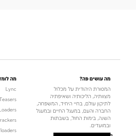
מה עושים פה?
מה לומד
המסורת היהודית על מכלול
Lync
מצוותיה, הליכותיה ושאיפתיה
Teasers
לתיקון עולם, בחיי היחיד, המשפחה,
Loaders
החברה והעם, במעגל החיים ובמעגל
השנה, בימות החול, בשבתות
rackers
ובמועדים.
loaders