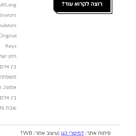
רוצה לקרוא עוד?
ltiLang
tivators
ulators
Original
Keys
חזון ישר
בין אדם
משפחה
אמונה, 
בין אדם
שבת ומו
פיתוח אתר:
דמיטרי קגן
|עיצוב אתר: TWB