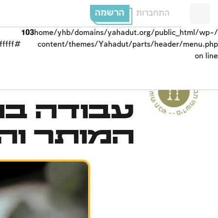
הרשמה
התחברות
103
/home/yhb/domains/yahadut.org/public_html/wp-
#ffffff;">
content/themes/Yahadut/parts/header/menu.php
on line
ים
עבודה בח
--
ש
ב
ת
ו
מ
ו
ע
ד
י
ם
-
ש
בת ומוע
ד
י
ם
-
ש
ב
ת
ומ
וע
ד
המותר וה