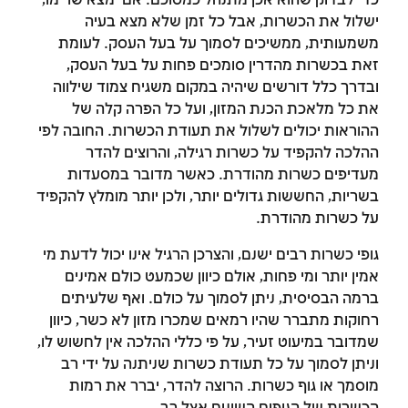
כדי לבדוק שהוא אכן מתנהל כמסוכם. אם ימצא שרימו,
ישלול את הכשרות, אבל כל זמן שלא מצא בעיה
משמעותית, ממשיכים לסמוך על בעל העסק. לעומת
זאת בכשרות מהדרין סומכים פחות על בעל העסק,
ובדרך כלל דורשים שיהיה במקום משגיח צמוד שילווה
את כל מלאכת הכנת המזון, ועל כל הפרה קלה של
ההוראות יכולים לשלול את תעודת הכשרות. החובה לפי
ההלכה להקפיד על כשרות רגילה, והרוצים להדר
מעדיפים כשרות מהודרת. כאשר מדובר במסעדות
זמן להתחבר לחשבון
בשריות, החששות גדולים יותר, ולכן יותר מומלץ להקפיד
על כשרות מהודרת.
שלך
גופי כשרות רבים ישנם, והצרכן הרגיל אינו יכול לדעת מי
לסימון המושג כנלמד, יש להתחבר לחשבון או
אמין יותר ומי פחות, אולם כיוון שכמעט כולם אמינים
להירשם
ברמה הבסיסית, ניתן לסמוך על כולם. ואף שלעיתים
רחוקות מתברר שהיו רמאים שמכרו מזון לא כשר, כיוון
הרשמה
התחברות
שמדובר במיעוט זעיר, על פי כללי ההלכה אין לחשוש לו,
וניתן לסמוך על כל תעודת כשרות שניתנה על ידי רב
מוסמך או גוף כשרות. הרוצה להדר, יברר את רמות