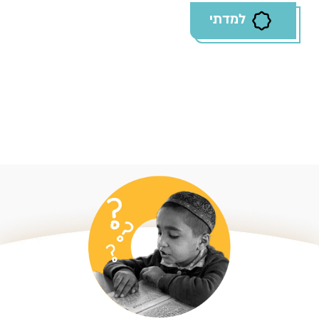
למדתי