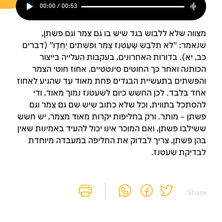
00:00 / 00:53
מצווה שלא ללבוש בגד שיש בו גם צמר וגם פשתן,
שנאמר: "לֹא תִלְבַּשׁ שַׁעַטְנֵז צֶמֶר וּפִשְׁתִּים יַחְדָּו" (דברים
כב, יא). בדורות האחרונים, בעקבות העלייה בייצור
הכותנה ואחר כך החוטים סינטטיים, אחוז חוטי הצמר
והפשתים בתעשיית הבגדים פחת מאוד עד שהגיע לאחוז
אחד בלבד. לכן החשש כיום לשעטנז נמוך מאוד, ודי
להסתכל בתווית, וכל שלא כתוב שיש שם גם צמר וגם
פשתן – מותר. ורק בחליפות יקרות מאוד מצמר, יש חשש
ששילבו פשתן, ואם המוכר אינו יכול להעיד באמינות שאין
בהן פשתן, צריך לבדוק את החליפה במעבדה מיוחדת
לבדיקת שעטנז.
Share: