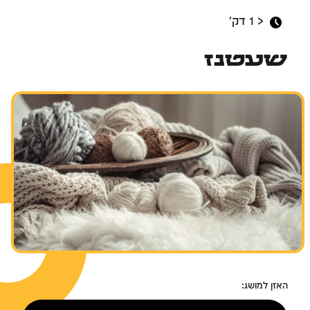
< 1
דק'
שעטנז
האזן למושג: