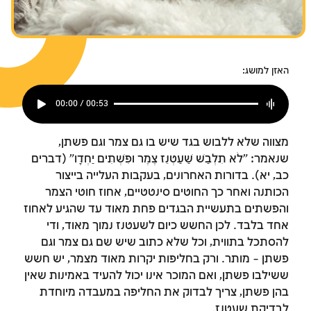
צומות החורבן
צומות החורבן
צומות החורבן
חנוכה
חנוכה
חנוכה
פורים
פורים
פורים
האזן למושג:
00:00 / 00:53
מצווה שלא ללבוש בגד שיש בו גם צמר וגם פשתן,
שנאמר: "לֹא תִלְבַּשׁ שַׁעַטְנֵז צֶמֶר וּפִשְׁתִּים יַחְדָּו" (דברים
כב, יא). בדורות האחרונים, בעקבות העלייה בייצור
הכותנה ואחר כך החוטים סינטטיים, אחוז חוטי הצמר
והפשתים בתעשיית הבגדים פחת מאוד עד שהגיע לאחוז
אחד בלבד. לכן החשש כיום לשעטנז נמוך מאוד, ודי
להסתכל בתווית, וכל שלא כתוב שיש שם גם צמר וגם
פשתן – מותר. ורק בחליפות יקרות מאוד מצמר, יש חשש
ששילבו פשתן, ואם המוכר אינו יכול להעיד באמינות שאין
בהן פשתן, צריך לבדוק את החליפה במעבדה מיוחדת
לבדיקת שעטנז.