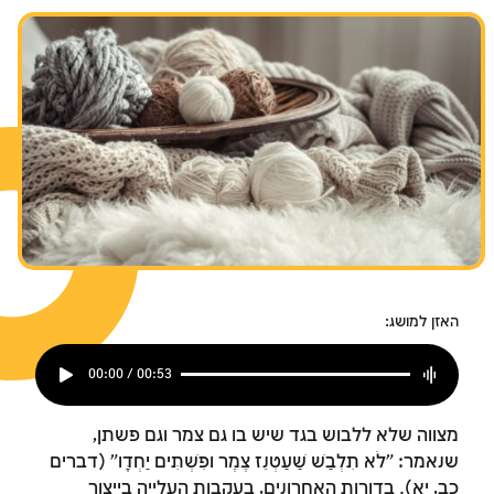
שבת ומועדים
האזן למושג:
00:00 / 00:53
מצווה שלא ללבוש בגד שיש בו גם צמר וגם פשתן,
שנאמר: "לֹא תִלְבַּשׁ שַׁעַטְנֵז צֶמֶר וּפִשְׁתִּים יַחְדָּו" (דברים
כב, יא). בדורות האחרונים, בעקבות העלייה בייצור