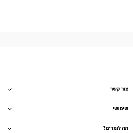
צור קשר
היה טוב? נתקלת בבעיה? יש לך רעיון לשיפור? נשמח
לשמוע!
שימושי
התחברות
מה לומדים?
על הספר המסורת היהודית