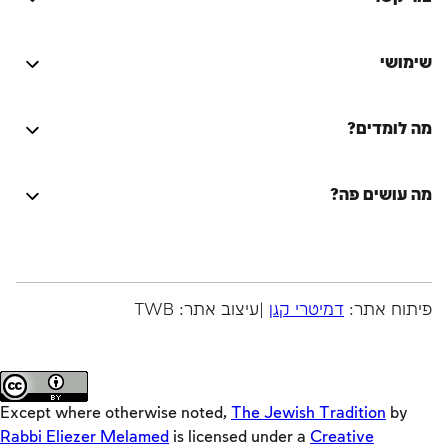
הרשמה
הרשמה
הרשמה
התחברות
התחברות
התחברות
היה טוב? נתקלת בבעיה? יש לך רעיון לשיפור? נשמח
לשמוע!
שימושי
התחברות
מה לומדים?
על הספר המסורת היהודית
Activators
על המחבר
מה עושים פה?
Emulators
שאלות ותשובות
המסורת היהודית על מכלול מצוותיה, הליכותיה ושאיפתיה
Original
היה שותף
לתיקון עולם, בחיי היחיד, המשפחה, החברה והעם, במעגל
Teasers
סיורים
החיים ובמעגל השנה, בימות החול, בשבתות ובמועדים.
Keys
זמני היום
פיתוח אתר:
דמיטרי קגן
|עיצוב אתר: TWB
רוצה לקרוא עוד?
Lync
מדריכים
Loaders
Crackers
Except where otherwise noted,
The Jewish Tradition
by
Builders
Rabbi Eliezer Melamed
is licensed under a
Creative