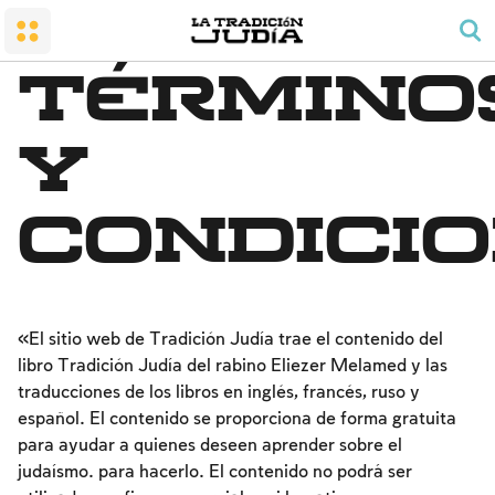
El pequeño Santuario
Honrar a los padres
Shabat y festividades
El pueblo y su tierra
El rezo y el orden del día
Preceptos de alegría familiar
Término
La conversión al judaísmo
Shabat
El precepto de rezar para los hombres
El duelo
El Templo
Las labores prohibidas
Bendiciones
y
El espíritu sabático (tzivión haShabat)
Kashrut
Fechas y festividades
condici
Leyes y estatutos
Pesaj
La noche del Seder
El conteo del Omer y las fechas nacionales
«El sitio web de Tradición Judía trae el contenido del
Shavu'ot
libro Tradición Judía del rabino Eliezer Melamed y las
Rosh HaShaná
traducciones de los libros en inglés, francés, ruso y
español. El contenido se proporciona de forma gratuita
Yom Kipur
para ayudar a quienes deseen aprender sobre el
Sucot
judaísmo. para hacerlo. El contenido no podrá ser