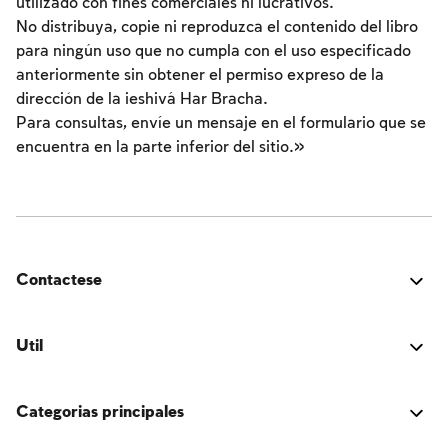
utilizado con fines comerciales ni lucrativos.
Los ayunos por la destrucción del Templo
No distribuya, copie ni reproduzca el contenido del libro
Janucá
para ningún uso que no cumpla con el uso especificado
anteriormente sin obtener el permiso expreso de la
Purim
dirección de la ieshivá Har Bracha.
Para consultas, envíe un mensaje en el formulario que se
encuentra en la parte inferior del sitio.»
Contactese
¿Estuvo bien? ¿Encontraste algún problema? ¿Tienes
una idea para mejorar? ¡Nos encantaría saber de ti!
Util
Conectarse
Categorias principales
El libro de la tradición judía.
Lync