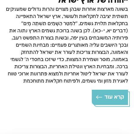
ייחודה של ארץ ישראל
בשונה מארצות אחרות שבהן מצויים נהרות גדולים שמעניקים
תשתית יציבה לחקלאות ולעושר, ארץ ישראל התאפיינה
בחקלאות תלוית גשמים, "לִמְטַר הַשָּׁמַיִם תִּשְׁתֶּה מָּיִם"
(דברים יא, י-כא). לכן בשנה ברוכת גשמים הארץ נתנה את
פירותיה המשובחים בעין יפה, ובשנת בצורת התפשט רעב,
ובכך היושבים עליה מאותגרים פעמיים: מבחינת השמיים
והאמונה, הבצורות צריכות לעורר את ישראל להתחזק
באמונה, מוסר ושמירת המצוות, כדי שיזכו בחסדי ה' לגשמי
ברכה. ומבחינת הארץ ונטילת האחריות, הבצורות צריכות
לעורר את ישראל ליטול אחריות ולמצוא פתרונות ארוכי טווח
לאגירת מזון ומי גשמים, ולפיתוח חקלאות מתוחכמת
שנצרכת לפחות מים. כך היא אמונת הייחוד, שמאחדת את
השמיים והארץ, האמונה והמעשה, שכן חלק מהותי מהאמונה,
קרא עוד
שהאדם שנברא בצלם אלוהים הוא האחראי ליישובה
ושכלולה של הארץ מבחינה חקלאית, כלכלית וחברתית. לכן
בימי בצורת, אנו נתבעים לערוך חשבון נפש ולהתעורר
בתשובה, ולקבל אחריות לתיקון דרכנו בתורה ובמצוות שבין
אדם למקום ובין אדם לחברו, ובאותה מידה אנו נתבעים