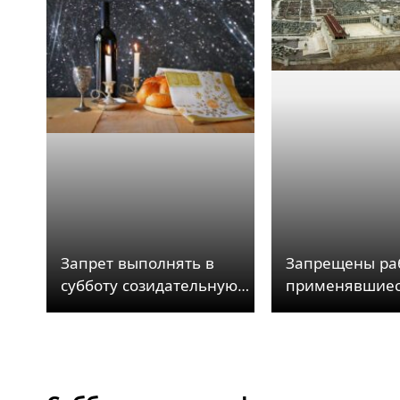
Запрет выполнять в
Запрещены ра
субботу созидательную
применявшиес
работу (мелаха)
строительстве