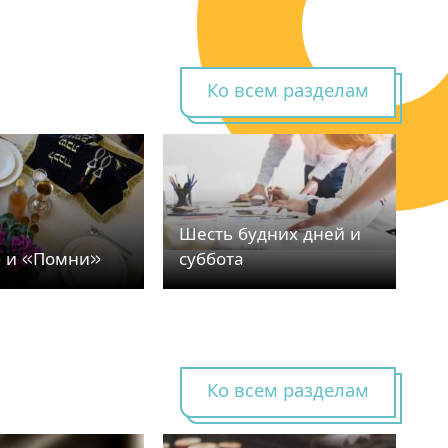
Ко всем разделам
Шесть будних дней и
 и «Помни»
суббота
Ко всем разделам