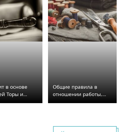
ит в основе
Общие правила в
ей Торы и
отношении работы,
влений
запрещенной согласно
в в отношении
заповеди Торы и
постановлению
мудрецов