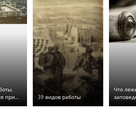
боты,
Что леж
я при
39 видов работы
заповед
 Скинии
постано
мудрецо
субботы