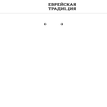
on line
109
Keys