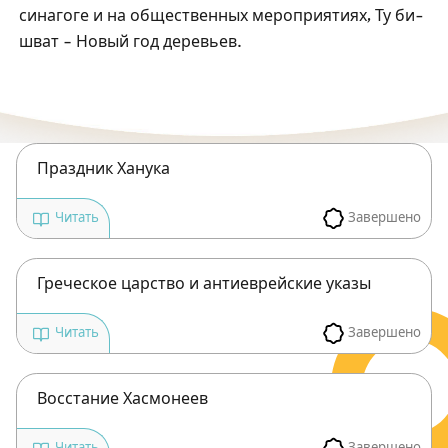
Посты в память о разрушенном Храме
синагоге и на общественных мероприятиях, Ту би-
шват – Новый год деревьев.
Ханука
Пурим
Праздник Ханука
Завершено
Читать
Греческое царство и антиеврейские указы
Завершено
Читать
Восстание Хасмонеев
Завершено