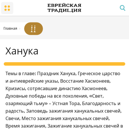
Народ и Земля
Малый Храм
Суббота и праздники
Заповеди радости в семье
Гиюр
Молитва и распорядок дня
Суббота
Траур
Храм
Заповедь молитвы для мужчин
Работа, запрещенная в субботу
Главная
Благословения
Субботняя атмосфера
Кашрут
Ханука
Праздники
Законы и уставы
Песах
Пасхальный Седер
Темы в главе: Праздник Ханука, Греческое царство
Отсчет омера; национальные праздники и дни
и антиеврейские указы, Восстание Хасмонеев,
памяти
Кризисы, сотрясавшие династию Хасмонеев,
Шавуот
Духовные победы на все поколения, «Свет,
Рош ѓа-Шана
озаряющий тьму» – Устная Тора, Благодарность и
радость, Заповедь зажигания ханукальных свечей,
Йом Кипур
Свечи, Место зажигания ханукальных свечей,
Суккот
Время зажигания, Зажигание ханукальных свечей в