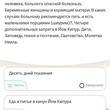
Посты в память о разрушенном Храме
человека, больного опасной болезнью,
Беременные женщины и кормящие матери, В каких
Ханука
случаях больному рекомендуется пить и есть
Пурим
маленькими порциями (шиурим)?, Четыре
дополнительных запрета в Йом Кипур, Дети,
Заповедь покоя и почтения, Сватовство, Молитва
Неила.
Десять дней покаяния
Завершено
Читать
Еда и питье в канун Йом Кипура