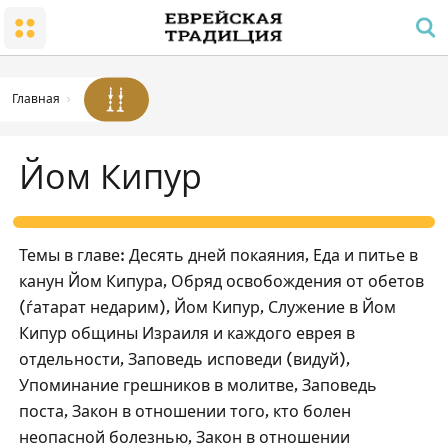
Народ и Земля
Малый Храм
Суббота и праздники
Заповеди радости в семье
Гиюр
Молитва и распорядок дня
Суббота
Траур
Храм
Заповедь молитвы для мужчин
Работа, запрещенная в субботу
Главная
Благословения
Субботняя атмосфера
Кашрут
Йом Кипур
Праздники
Законы и уставы
Песах
Пасхальный Седер
Темы в главе: Десять дней покаяния, Еда и питье в
Отсчет омера; национальные праздники и дни
канун Йом Кипура, Обряд освобождения от обетов
памяти
(ѓатарат недарим), Йом Кипур, Служение в Йом
Шавуот
Кипур общины Израиля и каждого еврея в
Рош ѓа-Шана
отдельности, Заповедь исповеди (видуй),
Упоминание грешников в молитве, Заповедь
Йом Кипур
поста, Закон в отношении того, кто болен
Суккот
неопасной болезнью, Закон в отношении