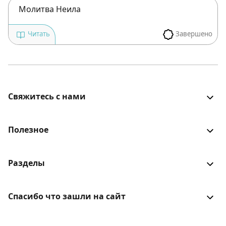
Молитва Неила
Завершено
Читать
Свяжитесь с нами
Все было хорошо? Столкнулись с проблемой? Есть
идеи для улучшения? Будем рады услышать!
Полезное
Войти
Разделы
Книга еврейской традиции
Lync
Об авторе
Спасибо что зашли на сайт
Activators
Вопросы и ответы
Еврейская традиция со всеми ее заповедями,
Emulators
был партнером