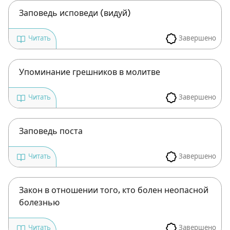
Заповедь исповеди (видуй)
Завершено
Читать
Упоминание грешников в молитве
Завершено
Читать
Зарегистрироваться
Заповедь поста
на сайте
Завершено
Читать
Чтобы делать пометки на сайте,
необходимо зарегистрироваться.
Закон в отношении того, кто болен неопасной
болезнью
Подписаться
Войти
Завершено
Читать