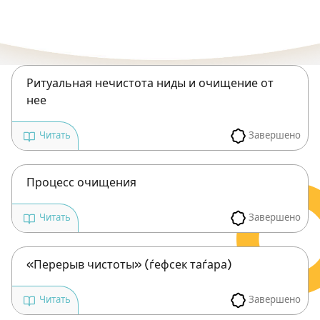
Посты в память о разрушенном Храме
Ханука
Пурим
Ритуальная нечистота ниды и очищение от
нее
Завершено
Читать
Процесс очищения
Завершено
Читать
«Перерыв чистоты» (ѓефсек таѓара)
Завершено
Читать