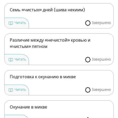
Семь «чистых» дней (шива некиим)
Завершено
Читать
Зарегистрироваться
Различие между «нечистой» кровью и
на сайте
«чистым» пятном
Чтобы делать пометки на сайте,
Завершено
Читать
необходимо зарегистрироваться.
Подписаться
Подготовка к окунанию в микве
Войти
Завершено
Читать
Окунание в микве