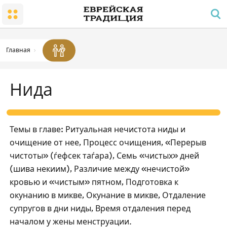
Народ и Земля
Малый Храм
Суббота и праздники
Заповеди радости в семье
Гиюр
Молитва и распорядок дня
Суббота
Траур
Храм
Заповедь молитвы для мужчин
Работа, запрещенная в субботу
Главная
Благословения
Субботняя атмосфера
Кашрут
Нида
Праздники
Законы и уставы
Песах
Пасхальный Седер
Темы в главе: Ритуальная нечистота ниды и
Отсчет омера; национальные праздники и дни
очищение от нее, Процесс очищения, «Перерыв
памяти
чистоты» (ѓефсек таѓара), Семь «чистых» дней
Шавуот
(шива некиим), Различие между «нечистой»
Рош ѓа-Шана
кровью и «чистым» пятном, Подготовка к
окунанию в микве, Окунание в микве, Отдаление
Йом Кипур
супругов в дни ниды, Время отдаления перед
Суккот
началом у жены менструации.