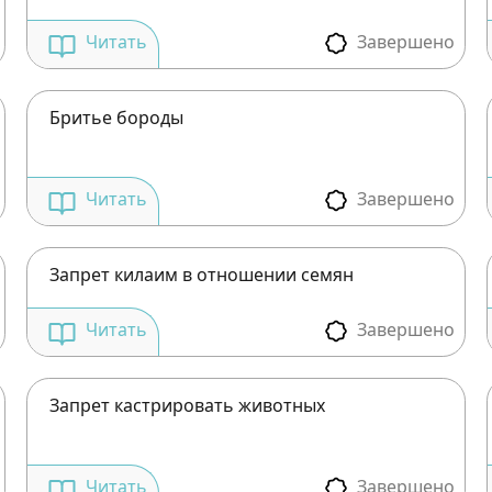
Завершено
Читать
Бритье бороды
Завершено
Читать
Запрет килаим в отношении семян
Зарегистрироваться на
Завершено
Читать
сайте
Запрет кастрировать животных
Чтобы делать пометки на сайте, необходимо
зарегистрироваться.
Завершено
Читать