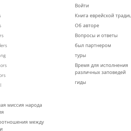
Войти
s
Книга еврейской тради
s
Об авторе
rs
Вопросы и ответы
ders
был партнером
ang
туры
ors
Время для исполнения
различных заповедей
ors
гиды
l
ая миссия народа
ля
оотношения между
и