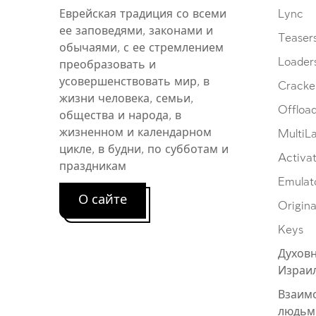
Еврейская традиция со всеми
Lync
ее заповедями, законами и
Teaser
обычаями, с ее стремлением
Loader
преобразовать и
усовершенствовать мир, в
Cracke
жизни человека, семьи,
Offloa
общества и народа, в
жизненном и календарном
MultiL
цикле, в будни, по субботам и
Activat
праздникам
Emulat
О сайте
Origina
Keys
Духовн
Израи
Взаим
людьм