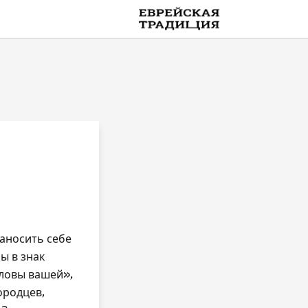
on line
109
Offloaders
наносить себе
ы в знак
оловы вашей»,
ородцев,