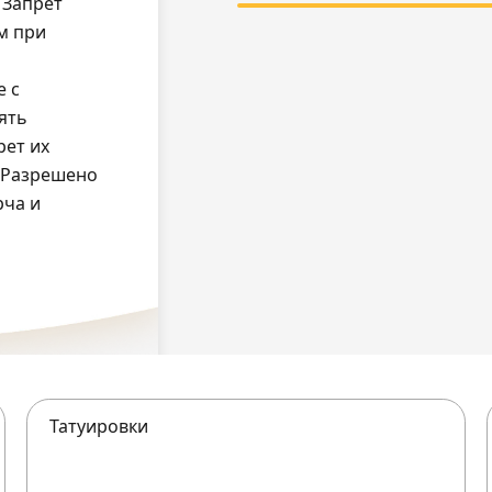
 Запрет
м при
е с
ять
рет их
, Разрешено
рча и
Татуировки