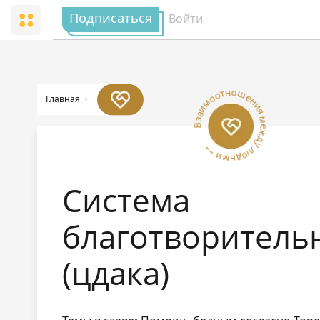
Подписаться
Войти
Взаимоотношения между людьми --
Главная
Система
благотворитель
(цдака)