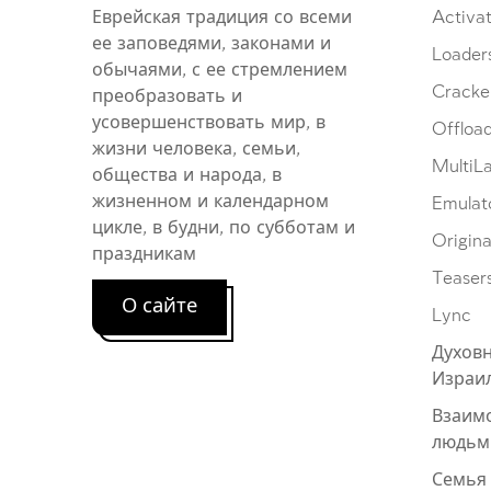
Еврейская традиция со всеми
Activat
ее заповедями, законами и
Loader
обычаями, с ее стремлением
Cracke
преобразовать и
усовершенствовать мир, в
Offloa
жизни человека, семьи,
MultiL
общества и народа, в
жизненном и календарном
Emulat
цикле, в будни, по субботам и
Origina
праздникам
Teaser
О сайте
Lync
Духовн
Израи
Взаим
людьм
Семья