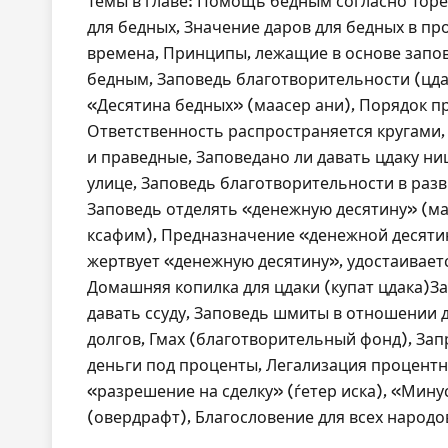
Темы в главе: Помощь бедным согласно Торе
для бедных, Значение даров для бедных в п
времена, Принципы, лежащие в основе запо
бедным, Заповедь благотворительности (цда
«Десятина бедных» (маасер ани), Порядок п
Ответственность распространяется кругами
и праведные, Заповедано ли давать цдаку н
улице, Заповедь благотворительности в разв
Заповедь отделять «денежную десятину» (м
ксафим), Предназначение «денежной десятин
жертвует «денежную десятину», удостаиваетс
Домашняя копилка для цдаки (купат цдака)З
давать ссуду, Заповедь шмиты в отношении
долгов, Гмах (благотворительный фонд), Зап
деньги под проценты, Легализация процентн
«разрешение на сделку» (ѓетер иска), «Мину
(овердрафт), Благословение для всех народо