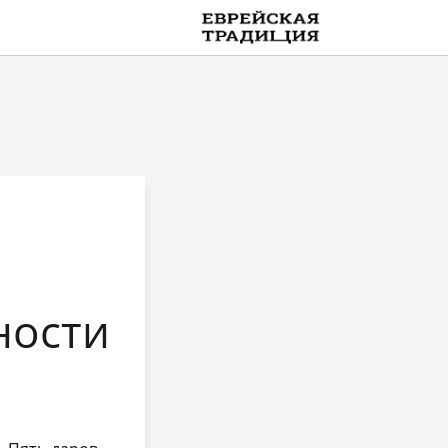
on line
109
MultiLang
ности