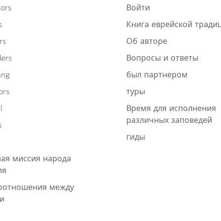
ors
Войти
s
Книга еврейской тради
rs
Об авторе
ders
Вопросы и ответы
ang
был партнером
ors
туры
l
Время для исполнения
различных заповедей
s
гиды
ая миссия народа
ля
оотношения между
и