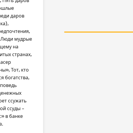
, Пять даров
рошлые
веди даров
ка),
редпочтения,
, Люди мудрые
ищему на
итых странах,
аасер
ы», Тот, кто
я богатства,
аповедь
 денежных
рет ссужать
ой ссуды –
с» в банке
в.