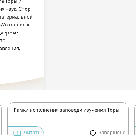
ка Торы и
их наук, Спор
 материальной
,Уважение к
ддержке
Кто
овления,
Рамки исполнения заповеди изучения Торы
Завершено
Читать