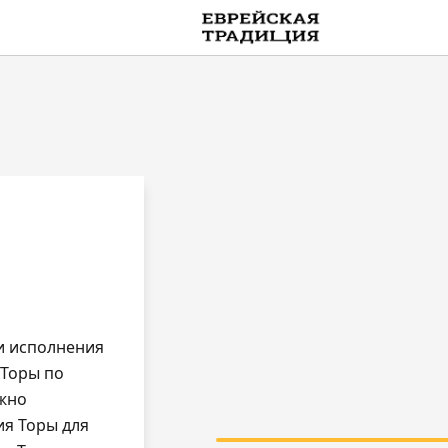
on line
109
MultiLang
ки исполнения
 Торы по
жно
ия Торы для