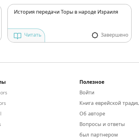
История передачи Торы в народе Израиля
Завершено
Читать
лы
Полезное
ors
Войти
ors
Книга еврейской тради
l
Об авторе
s
Вопросы и ответы
был партнером