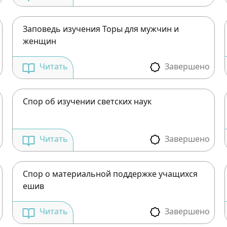
Заповедь изучения Торы для мужчин и
женщин
Завершено
Читать
Спор об изучении светских наук
Зарегистрироваться на
сайте
Завершено
Читать
Чтобы делать пометки на сайте, необходимо
зарегистрироваться.
Спор о материальной поддержке учащихся
ешив
Подписаться
Войти
Завершено
Читать