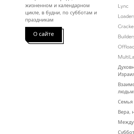
жизненном и календарном
Lync
цикле, в будни, по субботам и
Loader
праздникам
Cracke
О сайте
Builder
Offloa
MultiL
Духовн
Израи
Взаим
людьм
Семья
Вера, 
Между
Суббот