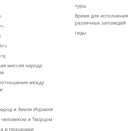
туры
s
Время для исполнения
различных заповедей
rs
гиды
s
ders
ang
ая миссия народа
ля
оотношения между
и
народ и Земля Израиля
 человеком и Творцом
а и праздники