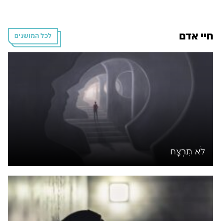
חיי אדם
לכל המושגים
לֹא תִּרְצָח