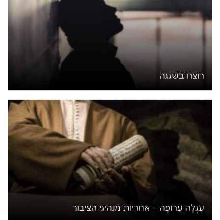
רוצח בשגגה
עֶגְלָה עֲרוּפָה – אחריות מנהיגי הציבור