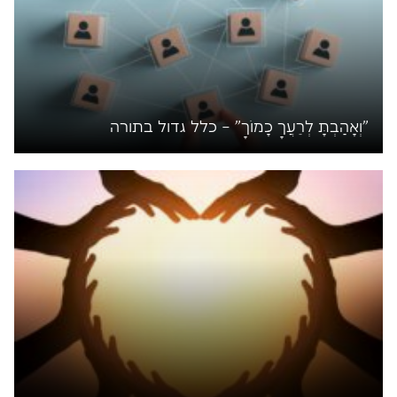
"וְאָהַבְתָּ לְרֵעֲךָ כָּמוֹךָ" – כלל גדול בתורה