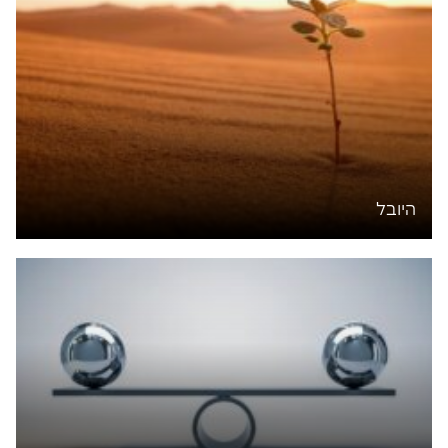
היובל