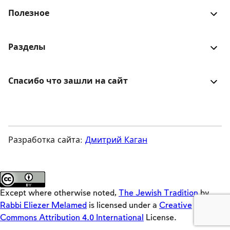
идеи для улучшения? Будем рады услышать!
Полезное
Войти
Разделы
Книга еврейской традиции
Activators
Об авторе
Спасибо что зашли на сайт
Emulators
Вопросы и ответы
Еврейская традиция со всеми ее заповедями,
Original
был партнером
законами и обычаями, с ее стремлением
Teasers
туры
преобразовать и усовершенствовать мир, в жизни
Keys
Время для исполнения различных заповедей
человека, семьи, общества и народа, в жизненном
Разработка сайта:
Дмитрий Каган
и календарном цикле, в будни, по субботам и
Lync
гиды
праздникам
Loaders
О сайте
Crackers
Except where otherwise noted,
The Jewish Tradition
by
Builders
Rabbi Eliezer Melamed
is licensed under a
Creative
Commons Attribution 4.0 International
License.
Offloaders