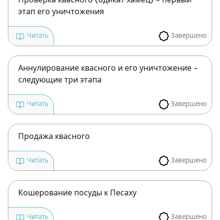
Проверка квасного (бдикат хамец) – первый
этап его уничтожения
Завершено
Читать
Зарегистрироваться
Аннулирование квасного и его уничтожение –
следующие три этапа
на сайте
Завершено
Читать
Чтобы делать пометки на сайте,
необходимо зарегистрироваться.
Продажа квасного
Подписаться
Войти
Завершено
Читать
Кошерование посуды к Песаху
Завершено
Читать