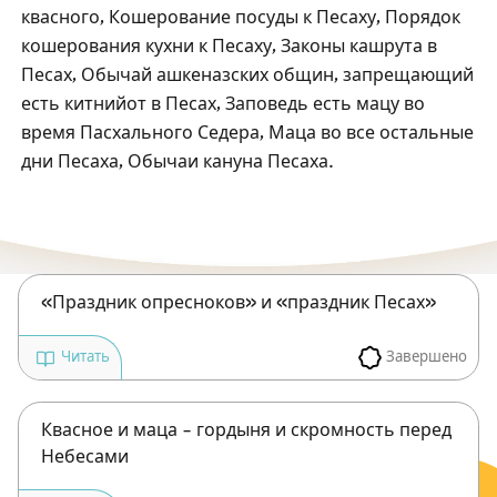
Посты в память о разрушенном Храме
квасного, Кошерование посуды к Песаху, Порядок
кошерования кухни к Песаху, Законы кашрута в
Ханука
Песах, Обычай ашкеназских общин, запрещающий
Пурим
есть китнийот в Песах, Заповедь есть мацу во
время Пасхального Седера, Маца во все остальные
дни Песаха, Обычаи кануна Песаха.
«Праздник опресноков» и «праздник Песах»
Завершено
Читать
Квасное и маца – гордыня и скромность перед
Небесами