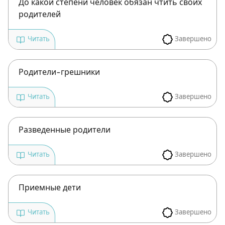
Зарегистрироваться
До какой степени человек обязан чтить своих
родителей
на сайте
Завершено
Читать
Чтобы делать пометки на сайте,
необходимо зарегистрироваться.
Родители-грешники
Подписаться
Войти
Завершено
Читать
Разведенные родители
Завершено
Читать
Приемные дети
Завершено
Читать