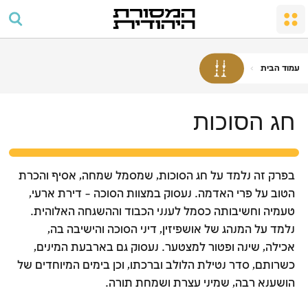
החתונה
מקדש מעט
שבת ומועדים
העם והארץ
כיבוד הורים
תפילה וסדר היום
גיור
שבת
מצוות התפילה לגברים
מצוות שמחה במשפחה
מקדש
המלאכות האסורות
עמוד הבית
ברכות
אבלות
צביון השבת
כשרות
חג הסוכות
מועדים וחגים
חוקים ומשפטים
פסח
ליל הסדר
בפרק זה נלמד על חג הסוכות, שמסמל שמחה, אסיף והכרת
ספירת העומר והימים הלאומיים
הטוב על פרי האדמה. נעסוק במצוות הסוכה – דירת ארעי,
טעמיה וחשיבותה כסמל לענני הכבוד וההשגחה האלוהית.
חג השבועות
נלמד על המנהג של אושפיזין, דיני הסוכה והישיבה בה,
ראש השנה
אכילה, שינה ופטור למצטער. נעסוק גם בארבעת המינים,
כשרותם, סדר נטילת הלולב וברכתו, וכן בימים המיוחדים של
יום הכיפורים
הושענא רבה, שמיני עצרת ושמחת תורה.
חג הסוכות