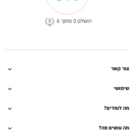
הושלם 0 מתוך 6
צור קשר
היה טוב? נתקלת בבעיה? יש לך רעיון לשיפור? נשמח
לשמוע!
שימושי
התחברות
מה לומדים?
על הספר המסורת היהודית
Activators
על המחבר
מה עושים פה?
Emulators
שאלות ותשובות