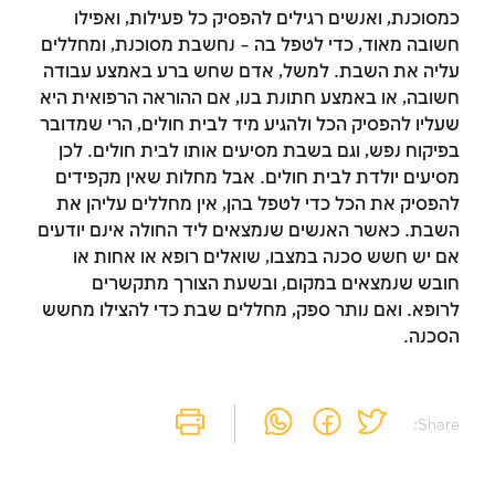
כמסוכנת, ואנשים רגילים להפסיק כל פעילות, ואפילו
חשובה מאוד, כדי לטפל בה – נחשבת מסוכנת, ומחללים
עליה את השבת. למשל, אדם שחש ברע באמצע עבודה
חשובה, או באמצע חתונת בנו, אם ההוראה הרפואית היא
שעליו להפסיק הכל ולהגיע מיד לבית חולים, הרי שמדובר
זמן להתחבר לחשבון
בפיקוח נפש, וגם בשבת מסיעים אותו לבית חולים. לכן
מסיעים יולדת לבית חולים. אבל מחלות שאין מקפידים
שלך
להפסיק את הכל כדי לטפל בהן, אין מחללים עליהן את
השבת. כאשר האנשים שנמצאים ליד החולה אינם יודעים
לסימון המושג כנלמד, יש להתחבר לחשבון או
אם יש חשש סכנה במצבו, שואלים רופא או אחות או
להירשם
חובש שנמצאים במקום, ובשעת הצורך מתקשרים
לרופא. ואם נותר ספק, מחללים שבת כדי להצילו מחשש
הרשמה
התחברות
הסכנה.
Share: