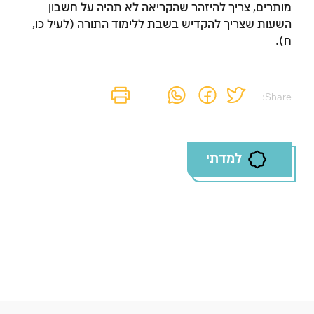
מותרים, צריך להיזהר שהקריאה לא תהיה על חשבון
זמן להתחבר לחשבון
השעות שצריך להקדיש בשבת ללימוד התורה (לעיל כו,
שלך
ח).
לסימון המושג כנלמד, יש להתחבר לחשבון או
להירשם
Share:
הרשמה
התחברות
למדתי