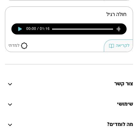
חולה רגיל
00:00 / 01:16
למדתי
לקריאה
צור קשר
היה טוב? נתקלת בבעיה? יש לך רעיון לשיפור? נשמח
לשמוע!
שימושי
התחברות
מה לומדים?
על הספר המסורת היהודית
Lync
על המחבר