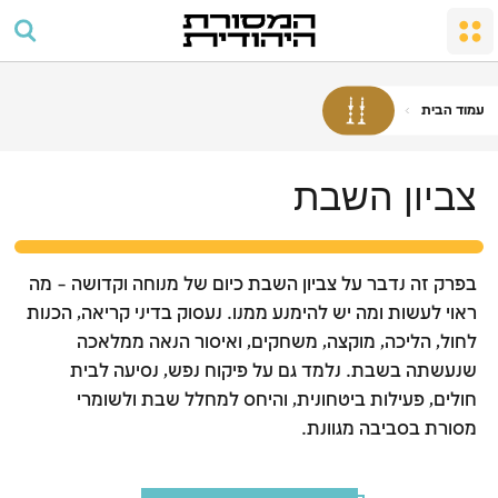
החתונה
מקדש מעט
שבת ומועדים
העם והארץ
כיבוד הורים
תפילה וסדר היום
גיור
שבת
מצוות התפילה לגברים
מצוות שמחה במשפחה
מקדש
המלאכות האסורות
עמוד הבית
ברכות
אבלות
צביון השבת
כשרות
צביון השבת
מועדים וחגים
חוקים ומשפטים
פסח
ליל הסדר
בפרק זה נדבר על צביון השבת כיום של מנוחה וקדושה – מה
ספירת העומר והימים הלאומיים
ראוי לעשות ומה יש להימנע ממנו. נעסוק בדיני קריאה, הכנות
לחול, הליכה, מוקצה, משחקים, ואיסור הנאה ממלאכה
חג השבועות
שנעשתה בשבת. נלמד גם על פיקוח נפש, נסיעה לבית
ראש השנה
חולים, פעילות ביטחונית, והיחס למחלל שבת ולשומרי
מסורת בסביבה מגוונת.
יום הכיפורים
חג הסוכות