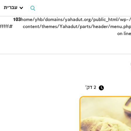
עברית
103
/home/yhb/domains/yahadut.org/public_html/wp-
#ffffff;">
content/themes/Yahadut/parts/header/menu.ph
on lin
פסח
2
דק'