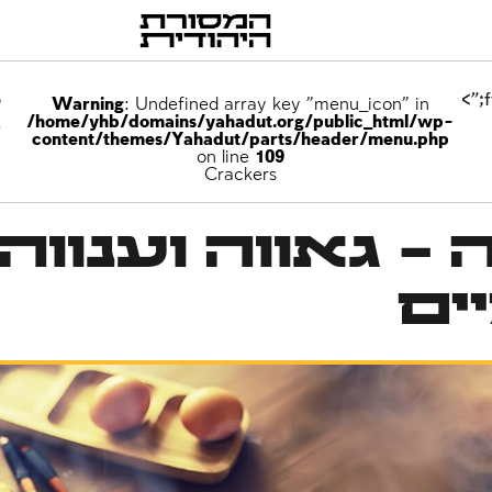
p
Warning
: Undefined array key "menu_icon" in
/home/yhb/domains/yahadut.org/public_html/wp-
e
content/themes/Yahadut/parts/header/menu.php
on line
109
Crackers
– גאווה וענווה
ים