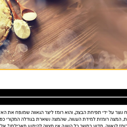
וצר על ידי תפיחת הבצק, והוא רומז ליצר הגאווה שמנפח את האד
, המצה רומזת למידת הענווה, שהמצה נשארת בגודלה המקורי כפי 
מז לגאווה, מדוע במשך כל השנה אין מצווה להימנע מאכילתו? אלא