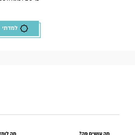
למדתי
מה עושים פה?
מה לומד