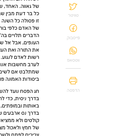
של גאווה. האחד, ש
כל בר דעת מבין שגא
טוויטר
זו פסולה כל השנה ו
של האדם כלפי בוראו
הדברים תלויים בה'
פייסבוק
הענפים, אבל אל שו
את התורה ואת העול
רשות לאדם לנגוע. 
ווטסאפ
לערב מחשבות אנושי
שמתלבט אם לשים קץ
ביסודות האמונה פו
הדפסה
חג הפסח נועד להשרי
בדרך ניסית, כדי ל
באותות ובמופתים, ל
בדרך נס ארבעים שנ
קולטים ולא ממציאי
של חמץ ולאכול מצה
צריכים לפתח ולשכל