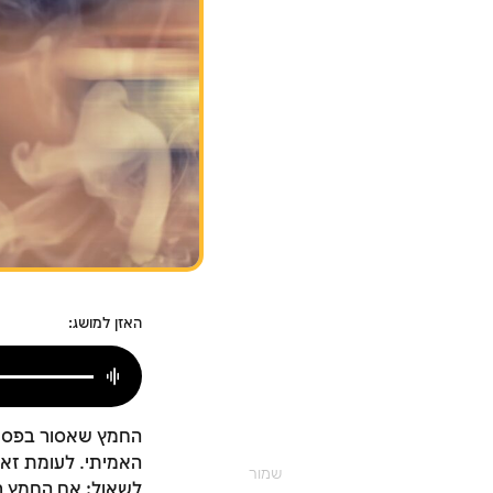
האזן למושג:
החמץ שאסור בפסח נ
האמיתי. לעומת זאת
שמור
לשאול: אם החמץ רו