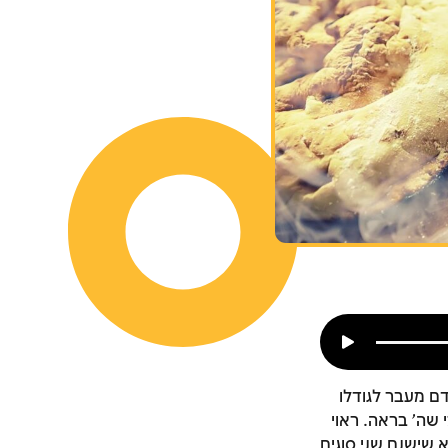
ם מעבר לגודלו
שה' בראה. ראוי
 שישנם שני סוגים