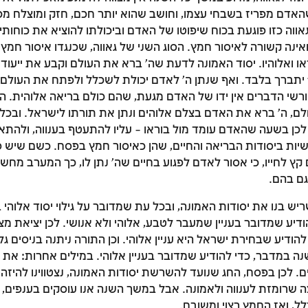
האדם מפריז בשבחי עצמו, וחושב שהוא יותר חכם, חזק ומוצלח מ
ווה כזו פוגעת בכוח שיפוטו של האדם וביכולתו להוציא את כוחותיו
אינה קשורה לאיסור חמץ. הסוג השני של גאווה, שכנגדו איסור חמץ
 ואלוהיו. יסוד האמונה לדעת שה' ברא את העולם וקבע את ייעודו,
 יתברך בלבד. ואף שנתן ה' לאדם יכולת לשכלל ולפתח את העולם,
רשי הדברים אין ידו של האדם מגעת, שהם כולם בריאה אלוהית. ה'
ם, ה' ברא את האדם בצלם אלוהים ונתן את תורתו לישראל. ובכל ה
לכן בשעה שהאדם עומד מול בוראו – עליו להתעטף בענווה, ולהתא
ות ביסודות הבריאה והחיים, שהן כאיסור חמץ בפסח. כשם שיש 
 לחייו, כי אסור לאדם לפגוע בחיים שה' נתן לו, כך המערב מחשב
גם בהם.
ש בנו את יסודות האמונה, ובכל עת שמדובר על גילוי יסוד אלוהי ב
זמן להתחבר לחשבון שלך
הודיע שמדובר בעניין שמעבר לטבע, אלוהי ולא אנושי. לכן יציאת מ
הודיע שבחירת ישראל היא עניין אלוהי. וכן התורה ניתנה בניסים גלו
לסימון המושג כנלמד, יש להתחבר לחשבון או להירשם
ה במדבר, כדי להודיע שמדובר בעניין אלוהי. במילים אחרות: את י
ם. לכן בפסח, החג שנועד להשרשת יסודות האמונה, נצטווינו להיז
הרשמה
התחברות
 שרומזת לענווה ולאמונה. אבל במשך השנה אנו עוסקים בענפים, ו
ל, ואז החמץ רצוי ומשובח.