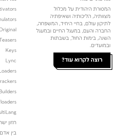
המסורת היהודית על מכלול
tivators
מצוותיה, הליכותיה ושאיפתיה
ulators
לתיקון עולם, בחיי היחיד, המשפחה,
Original
החברה והעם, במעגל החיים ובמעגל
השנה, בימות החול, בשבתות
Teasers
ובמועדים.
Keys
רוצה לקרוא עוד?
Lync
Loaders
rackers
Builders
loaders
ltiLang
חזון ישר
בין אדם