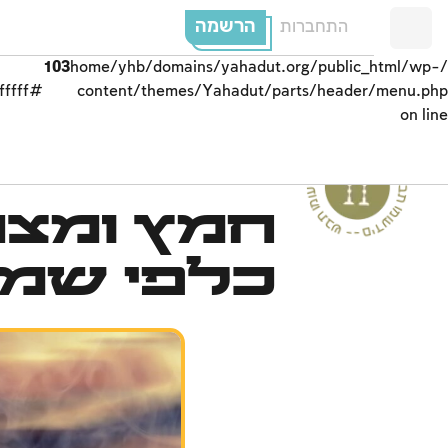
הרשמה
התחברות
103
/home/yhb/domains/yahadut.org/public_html/wp-
#ffffff;">
content/themes/Yahadut/parts/header/menu.php
on line
ים
חמץ ומצה 
--
ש
ב
ת
ו
מ
ו
ע
ד
י
ם
-
ש
בת ומוע
ד
י
ם
-
ש
ב
ת
ומ
וע
ד
כלפי שמי