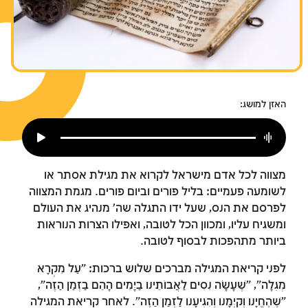
צומות החורבן
חנוכה
פורים
האזן למושג:
מצווה לכל אדם מישראל לקרוא את מגילת אסתר או
לשומעה פעמיים: בליל פורים וביום פורים. מגמת המצווה
לפרסם את הנס, שעל ידו התגלה שה' מנהיג את העולם
ומשגיח עליו, ומכוון הכל לטובה, ואפילו הצרות הנוראות
ביותר מתהפכות לבסוף לטובה.
לפני קריאת המגילה מברכים שלוש ברכות: "עַל מִקְרָא
מְגִלָּה", "שֶׁעָשָׂה נִסִּים לַאֲבוֹתֵינוּ בַּיָּמִים הָהֵם בַּזְּמַן הַזֶּה",
"שֶׁהֶחֱיָנוּ וְקִיְּמָנוּ וְהִגִּיעָנוּ לַזְּמַן הַזֶּה". לאחר קריאת המגילה