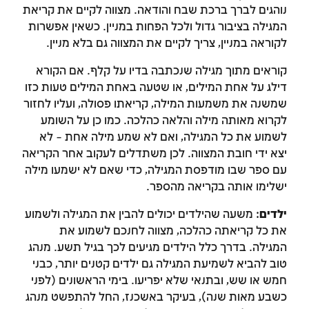
נוהגים לברך ברכת שבח והודאה. מצווה לקיים את קריאת
המגילה בציבור גדול ולכל הפחות במניין. כשאין אפשרות
לקוראה במניין, צריך לקיים את המצווה גם בלא מניין.
קוראים מתוך מגילה שנכתבה בדיו על קלף. אם הקורא
דילג על אחת המילים, או שטעה באחת המילים טעות כזו
שמשנה את משמעות המילה, קריאתו פסולה, ועליו לחזור
לקרוא מאותה מילה והלאה כהלכה. כמו כן על השומע
לשמוע את כל המגילה, ואם לא שמע מילה אחת – לא
יצא ידי חובת המצווה. לכן משתדלים לעקוב אחר הקריאה
עם ספר שבו מודפסת המגילה, כדי שאם לא ישמעו מילה
זמן להתחבר לחשבון
ישלימו אותה בקריאה מהספר.
שלך
ילדים
: משעה שהילדים יכולים להבין את המגילה ולשמוע
את כל קריאתה כהלכה, מצווה לחנכם לשמוע את
לסימון המושג כנלמד, יש להתחבר לחשבון או
המגילה. בדרך כלל הילדים מגיעים לכך בגיל תשע. מנהג
להירשם
טוב להביא לשמיעת המגילה גם ילדים קטנים יותר, כבני
חמש או שש, ובתנאי שלא יפריעו. בימי הראשונים (לפני
הרשמה
התחברות
כשבע מאות שנה), בעיקר באשכנז, החל להתפשט מנהג