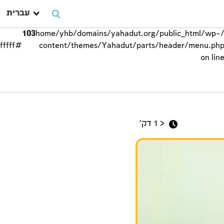
עברית
103
/home/yhb/domains/yahadut.org/public_html/wp-
#ffffff;">
content/themes/Yahadut/parts/header/menu.ph
on lin
ליל הסדר
< 1
דק'