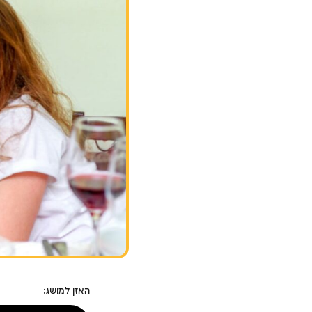
האזן למושג: