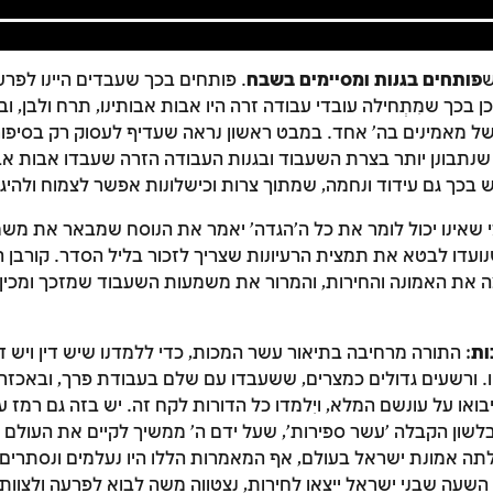
ש
פותחים בגנות ומסיימים בשבח
. פותחים בכך שעבדים היינו לפר
דם. וכן בכך שמִתְחילה עובדי עבודה זרה היו אבות אבותינו, תרח ולבן, 
 של מאמינים בה' אחד. במבט ראשון נראה שעדיף לעסוק רק בסיפורי
תבונן יותר בצרת השעבוד ובגנות העבודה הזרה שעבדו אבות אבותי
ש בכך גם עידוד ונחמה, שמתוך צרות וכישלונות אפשר לצמוח ולהיג
י שאינו יכול לומר את כל ה'הגדה' יאמר את הנוסח שמבאר את מש
נועדו לבטא את תמצית הרעיונות שצריך לזכור בליל הסדר. קורב
ה את האמונה והחירות, והמרור את משמעות השעבוד שמזכך ומכין
ות
: התורה מרחיבה בתיאור עשר המכות, כדי ללמדנו שיש דין ויש דיי
. ורשעים גדולים כמצרים, ששעבדו עם שלם בעבודת פרך, ובאכזרי
זמן להתחבר לחשבון שלך
בואו על עונשם המלא, ויִלמדו כל הדורות לקח זה. יש בזה גם רמז 
שון הקבלה 'עשר ספירות', שעל ידם ה' ממשיך לקיים את העולם ו
לסימון המושג כנלמד, יש להתחבר לחשבון או להירשם
ה אמונת ישראל בעולם, אף המאמרות הללו היו נעלמים ונסתרים,
שעה שבני ישראל ייצאו לחירות, נצטווה משה לבוא לפרעה ולצוות
הרשמה
התחברות