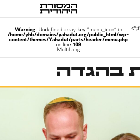
p
Warning
: Undefined array key "menu_icon" in
/home/yhb/domains/yahadut.org/public_html/wp-
e
content/themes/Yahadut/parts/header/menu.php
on line
109
MultiLang
 בהגדה