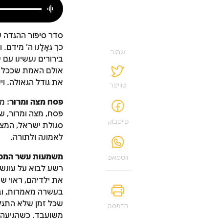
סדר סיפור ההגדה 
כך גְּאָלָנוּ ה' מי
שמור
בירורים נעשינו עם
אולם האמת שככל שנ
את גודל הגאולה. וי
טוויטר
פסח מצה ומרור
: מ
פסח, מצה ומרור, ש
פייסבוק
סגולת ישראל, המצ
לאמונה ולתורה.
משמעות עשר המכ
ווטסאפ
רשע לבוא על עונשו
את ילדיהם, ראוי שי
בעשרה מאמרות, ובל
שכל זמן שלא התגלת
הדפסה
משועבד. כשהגיעה ה