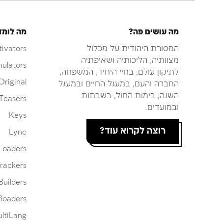
מה עושים פה?
מה לומד
המסורת היהודית על מכלול
tivators
מצוותיה, הליכותיה ושאיפתיה
ulators
לתיקון עולם, בחיי היחיד, המשפחה,
Original
החברה והעם, במעגל החיים ובמעגל
השנה, בימות החול, בשבתות
Teasers
ובמועדים.
Keys
רוצה לקרוא עוד?
Lync
Loaders
rackers
Builders
loaders
ltiLang