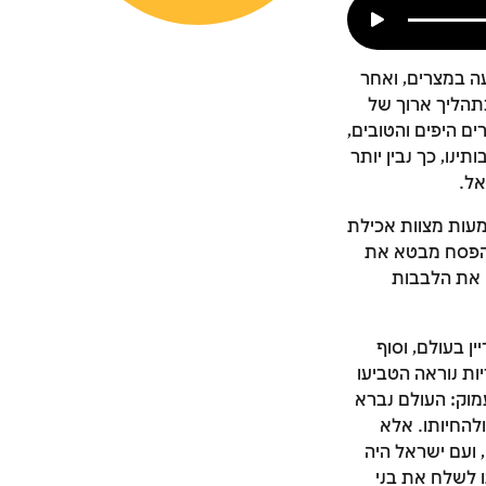
עה במצרים, ואחר
ובתהליך ארוך של
ם היפים והטובים,
נו, כך נבין יותר
אל.
מעות מצוות אכילת
ן הפסח מבטא את
 את הלבבות
ן בעולם, וסוף
ות נוראה הטביעו
עמוק: העולם נברא
להחיותו. אלא
 ועם ישראל היה
ו לשלח את בני