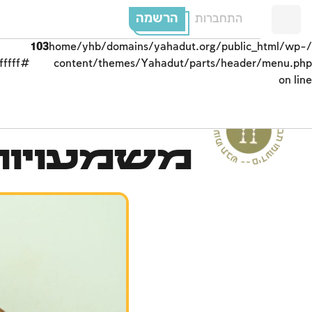
הרשמה
התחברות
103
/home/yhb/domains/yahadut.org/public_html/wp-
#ffffff;">
content/themes/Yahadut/parts/header/menu.php
on line
ים
משמעויות
--
ש
ב
ת
ו
מ
ו
ע
ד
י
ם
-
ש
בת ומוע
ד
י
ם
-
ש
ב
ת
ומ
וע
ד