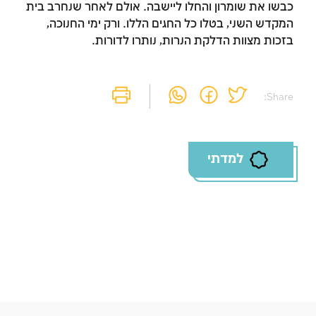
כבשו את שומרון והחלו ליישבה. אולם לאחר שנחרב בית
זמן להתחבר לחשבון
המקדש השני, בטלו כל החגים הללו. ורק ימי החנוכה,
בזכות מצוות הדלקת הנרות, נותרו לדורות.
שלך
לסימון המושג כנלמד, יש להתחבר לחשבון או
להירשם
Share:
הרשמה
התחברות
למדתי