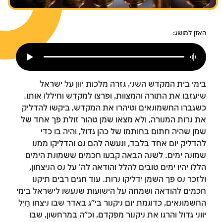
צומות החורבן
חנוכה
האזן למושג:
פורים
בימי בית המקדש השני, גזרה מלכות יוון על ישראל
שיעזבו את התורה והמצוות, ופרצו למקדש וחיללו אותו.
כשגברו החשמונאים וטיהרו את המקדש, ביקשו להדליק
את נרות המנורה, ולא מצאו שמן טהור זולת פך אחד של
שמן שהיה חתום בחותמו של כהן גדול, והיה בו כדי
להדליק יום אחד בלבד, ונעשה להם נס והדליקו ממנו
שמונה ימים. לשנה הבאה קבעו חכמים ששמונת הימים
הללו יהיו ימים טובים להלל והודאה לה' על נס הניצחון,
ולזכר נס פך השמן ידליקו נרות. עוד חגים רבים תיקנו
חכמים להודאה ושמחה על הישועות שנעשו לישראל בימי
החשמונאים, כדוגמת יום ניקנור בי"ג באדר שבו ניצחו חַיִל
יווני גדול והרגו את ניקנור מפקדם, וכ"ה במרחשון, שבו